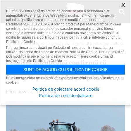
×
COMPANIA utilizează fişiere de tip cookie pentru a personaliza și
îmbunătăți experiența ta pe Website-ul nostru. Te informăm că ne-am
actualizat politicile cu cele mai recente modificări propuse de
Regulamentul (UE) 2016/679 privind protecția persoanelor fizice în ceea
ce privește prelucrarea datelor cu caracter personal și privind libera
circulație a acestor date. Înainte de a continua navigarea pe Website-ul
Acasă
Știri
nostru te rugăm să aloci timpul necesar pentru a citi și înțelege conținutul
Politicii de Cookie.
Comisia Europeană confirmă că sprijinul pentru agricultură
Prin continuarea navigării pe Website-ul nostru confirmi acceptarea
menţine...
utilizării fişierelor de tip cookie conform Politicii de Cookie. Nu uita totuși că
poți modifica în orice moment setările acestor fişiere cookie urmând
Comisia Europeană confirmă că
instrucțiunile din Politica de Cookie.
sprijinul pentru agricultură menţine
SUNT DE ACORD CU POLITICA DE COOKIE
România pe locuri fruntaşe în Europa
Puteți merge chiar acum și să vă exprimați acordul individual la nivel de
cookie:
Politica de colectare acord cookie
Primanews
|
1 iul 2024
Politica de confidențialitate