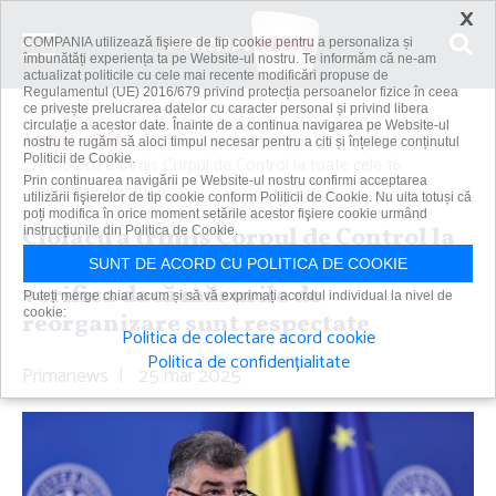
×
COMPANIA utilizează fişiere de tip cookie pentru a personaliza și
îmbunătăți experiența ta pe Website-ul nostru. Te informăm că ne-am
actualizat politicile cu cele mai recente modificări propuse de
Regulamentul (UE) 2016/679 privind protecția persoanelor fizice în ceea
ce privește prelucrarea datelor cu caracter personal și privind libera
circulație a acestor date. Înainte de a continua navigarea pe Website-ul
Acasă
Știri
nostru te rugăm să aloci timpul necesar pentru a citi și înțelege conținutul
Politicii de Cookie.
Ciolacu a trimis Corpul de Control la toate cele 16
Prin continuarea navigării pe Website-ul nostru confirmi acceptarea
ministere, pentru a...
utilizării fişierelor de tip cookie conform Politicii de Cookie. Nu uita totuși că
poți modifica în orice moment setările acestor fişiere cookie urmând
Ciolacu a trimis Corpul de Control la
instrucțiunile din Politica de Cookie.
toate cele 16 ministere, pentru a
SUNT DE ACORD CU POLITICA DE COOKIE
verifica dacă măsurile de
Puteți merge chiar acum și să vă exprimați acordul individual la nivel de
cookie:
reorganizare sunt respectate
Politica de colectare acord cookie
Politica de confidențialitate
Primanews
|
25 mar 2025