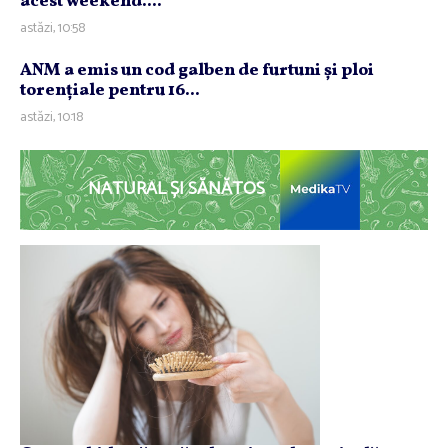
acest weekend....
astăzi, 10:58
ANM a emis un cod galben de furtuni şi ploi
torenţiale pentru 16...
astăzi, 10:18
NATURAL ȘI SĂNĂTOS