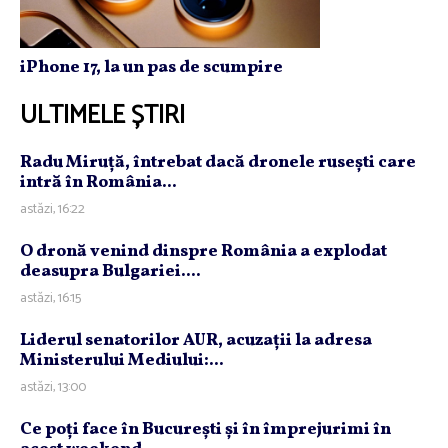
iPhone 17, la un pas de scumpire
ULTIMELE ȘTIRI
Radu Miruţă, întrebat dacă dronele ruseşti care
intră în România...
astăzi, 16:22
O dronă venind dinspre România a explodat
deasupra Bulgariei....
astăzi, 16:15
Liderul senatorilor AUR, acuzaţii la adresa
Ministerului Mediului:...
astăzi, 13:00
Ce poţi face în Bucureşti şi în împrejurimi în