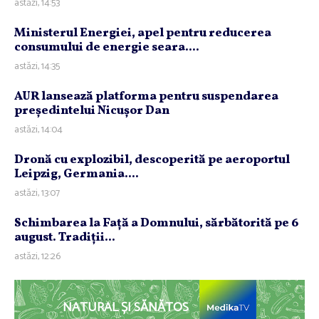
astăzi, 14:53
Ministerul Energiei, apel pentru reducerea
consumului de energie seara....
astăzi, 14:35
AUR lansează platforma pentru suspendarea
preşedintelui Nicuşor Dan
astăzi, 14:04
Dronă cu explozibil, descoperită pe aeroportul
Leipzig, Germania....
astăzi, 13:07
Schimbarea la Faţă a Domnului, sărbătorită pe 6
august. Tradiţii...
astăzi, 12:26
NATURAL ȘI SĂNĂTOS