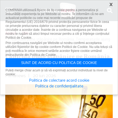
×
COMPANIA utilizează fişiere de tip cookie pentru a personaliza și
îmbunătăți experiența ta pe Website-ul nostru. Te informăm că ne-am
actualizat politicile cu cele mai recente modificări propuse de
Regulamentul (UE) 2016/679 privind protecția persoanelor fizice în ceea
ce privește prelucrarea datelor cu caracter personal și privind libera
circulație a acestor date. Înainte de a continua navigarea pe Website-ul
Acasă
Știri
nostru te rugăm să aloci timpul necesar pentru a citi și înțelege conținutul
Politicii de Cookie.
Canicula pune stăpânire pe România. Temperaturile ajung
Prin continuarea navigării pe Website-ul nostru confirmi acceptarea
la 36 de grade
utilizării fişierelor de tip cookie conform Politicii de Cookie. Nu uita totuși că
poți modifica în orice moment setările acestor fişiere cookie urmând
Canicula pune stăpânire pe România.
instrucțiunile din Politica de Cookie.
Temperaturile ajung la 36 de grade
SUNT DE ACORD CU POLITICA DE COOKIE
Puteți merge chiar acum și să vă exprimați acordul individual la nivel de
Primanews
|
20 iun 2026
cookie:
Politica de colectare acord cookie
Politica de confidențialitate