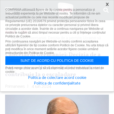
×
COMPANIA utilizează fişiere de tip cookie pentru a personaliza și
îmbunătăți experiența ta pe Website-ul nostru. Te informăm că ne-am
actualizat politicile cu cele mai recente modificări propuse de
Regulamentul (UE) 2016/679 privind protecția persoanelor fizice în ceea
ce privește prelucrarea datelor cu caracter personal și privind libera
circulație a acestor date. Înainte de a continua navigarea pe Website-ul
Acasă
Știri
nostru te rugăm să aloci timpul necesar pentru a citi și înțelege conținutul
Politicii de Cookie.
Cancelarul Germaniei: Decizia de a permite Ucrainei să
Prin continuarea navigării pe Website-ul nostru confirmi acceptarea
vizeze teritoriul rus...
utilizării fişierelor de tip cookie conform Politicii de Cookie. Nu uita totuși că
poți modifica în orice moment setările acestor fişiere cookie urmând
Cancelarul Germaniei: Decizia de a
instrucțiunile din Politica de Cookie.
permite Ucrainei să vizeze teritoriul
SUNT DE ACORD CU POLITICA DE COOKIE
rus cu arme livrate de Germania nu
Puteți merge chiar acum și să vă exprimați acordul individual la nivel de
cookie:
contribuie la o escaladare
Politica de colectare acord cookie
Politica de confidențialitate
Primanews
|
4 iun 2024