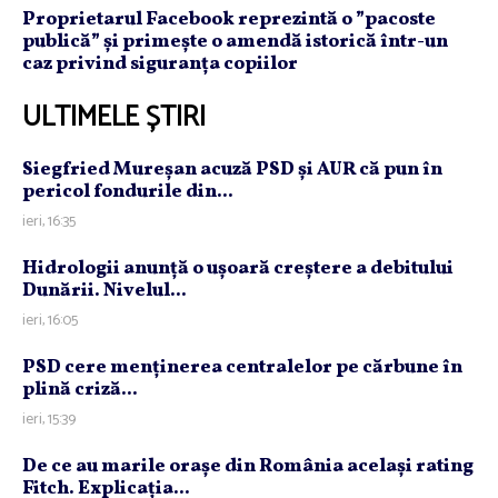
Proprietarul Facebook reprezintă o ”pacoste
publică” și primește o amendă istorică într-un
caz privind siguranța copiilor
ULTIMELE ȘTIRI
Siegfried Mureşan acuză PSD şi AUR că pun în
pericol fondurile din...
ieri, 16:35
Hidrologii anunţă o uşoară creştere a debitului
Dunării. Nivelul...
ieri, 16:05
PSD cere menţinerea centralelor pe cărbune în
plină criză...
ieri, 15:39
De ce au marile oraşe din România acelaşi rating
Fitch. Explicaţia...