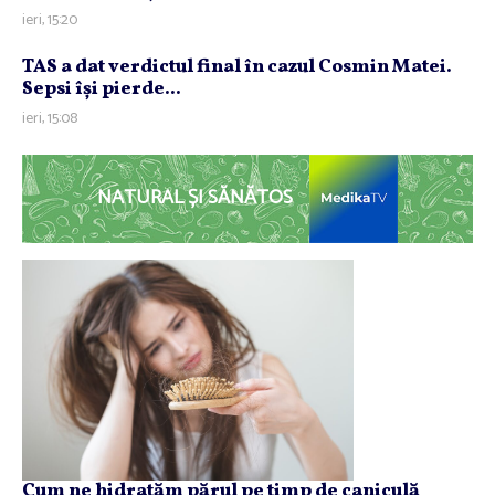
ieri, 15:20
TAS a dat verdictul final în cazul Cosmin Matei.
Sepsi îşi pierde...
ieri, 15:08
NATURAL ȘI SĂNĂTOS
Cum ne hidratăm părul pe timp de caniculă