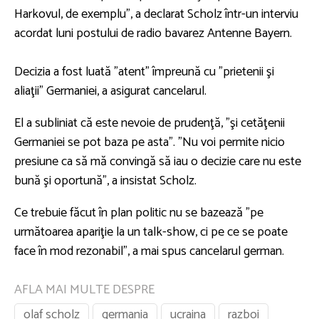
Harkovul, de exemplu", a declarat Scholz într-un interviu
acordat luni postului de radio bavarez Antenne Bayern.
Decizia a fost luată "atent" împreună cu "prietenii şi
aliaţii" Germaniei, a asigurat cancelarul.
El a subliniat că este nevoie de prudenţă, "şi cetăţenii
Germaniei se pot baza pe asta". "Nu voi permite nicio
presiune ca să mă convingă să iau o decizie care nu este
bună şi oportună", a insistat Scholz.
Ce trebuie făcut în plan politic nu se bazează "pe
următoarea apariţie la un talk-show, ci pe ce se poate
face în mod rezonabil", a mai spus cancelarul german.
AFLA MAI MULTE DESPRE
olaf scholz
germania
ucraina
razboi