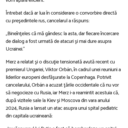
vom apăra eficient.”
Întrebat dacă ar lua în considerare o convorbire directă
cu preşedintele rus, cancelarul a răspuns:
„Bineînţeles că mă gândesc la asta, dar fiecare încercare
de dialog a fost urmată de atacuri şi mai dure asupra
Ucrainei.”
Merz a relatat şi o discuţie tensionată avută recent cu
premierul Ungariei, Viktor Orbán, în cadrul unei reuniuni a
liderilor europeni desfăşurate la Copenhaga. Potrivit
cancelarului, Orbán a acuzat ţările occidentale că nu vor
să negocieze cu Rusia, iar Merz i-a reamintit acestuia că,
după vizitele sale la Kiev şi Moscova din vara anului
2024, Rusia a lansat un atac asupra unui spital pediatric
din capitala ucraineană: