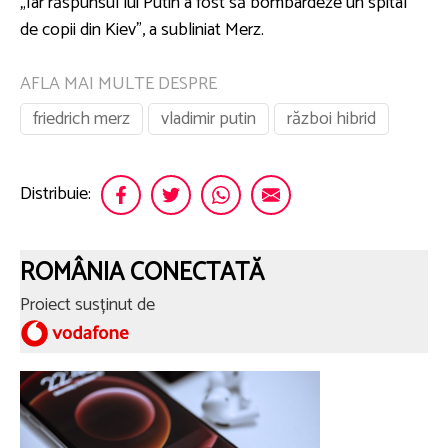
„Iar răspunsul lui Putin a fost să bombardeze un spital
de copii din Kiev”, a subliniat Merz.
AFLA MAI MULTE DESPRE
friedrich merz
vladimir putin
război hibrid
Distribuie:
ROMÂNIA CONECTATĂ
Proiect susținut de