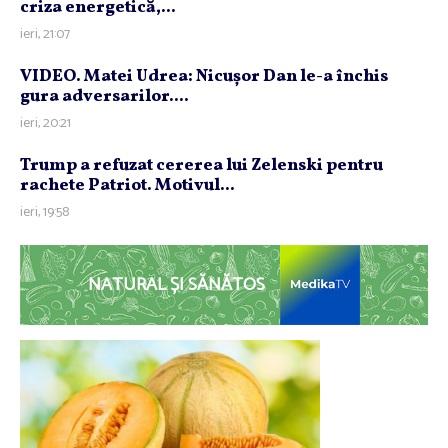
criza energetică,...
ieri, 21:07
VIDEO. Matei Udrea: Nicuşor Dan le-a închis
gura adversarilor....
ieri, 20:21
Trump a refuzat cererea lui Zelenski pentru
rachete Patriot. Motivul...
ieri, 19:58
NATURAL ȘI SĂNĂTOS