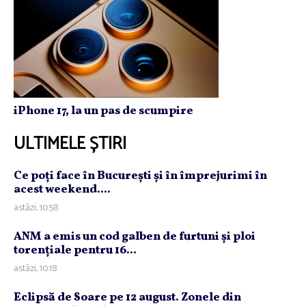
iPhone 17, la un pas de scumpire
ULTIMELE ȘTIRI
Ce poţi face în Bucureşti şi în împrejurimi în
acest weekend....
astăzi, 10:58
ANM a emis un cod galben de furtuni şi ploi
torenţiale pentru 16...
astăzi, 10:18
Eclipsă de Soare pe 12 august. Zonele din