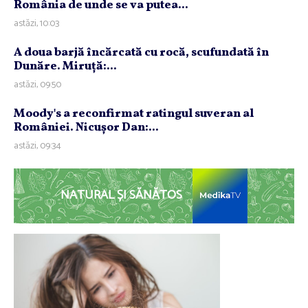
România de unde se va putea...
astăzi, 10:03
A doua barjă încărcată cu rocă, scufundată în
Dunăre. Miruţă:...
astăzi, 09:50
Moody's a reconfirmat ratingul suveran al
României. Nicuşor Dan:...
astăzi, 09:34
NATURAL ȘI SĂNĂTOS