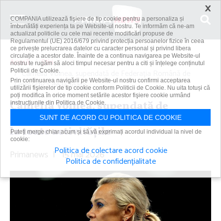
×
COMPANIA utilizează fişiere de tip cookie pentru a personaliza și
îmbunătăți experiența ta pe Website-ul nostru. Te informăm că ne-am
actualizat politicile cu cele mai recente modificări propuse de
Regulamentul (UE) 2016/679 privind protecția persoanelor fizice în ceea
ce privește prelucrarea datelor cu caracter personal și privind libera
circulație a acestor date. Înainte de a continua navigarea pe Website-ul
Acasă
Știri
nostru te rugăm să aloci timpul necesar pentru a citi și înțelege conținutul
Politicii de Cookie.
Camelia Voinea, supendată de Federaţia Română de
Prin continuarea navigării pe Website-ul nostru confirmi acceptarea
Gimnastică de la toate...
utilizării fişierelor de tip cookie conform Politicii de Cookie. Nu uita totuși că
poți modifica în orice moment setările acestor fişiere cookie urmând
Camelia Voinea, supendată de
instrucțiunile din Politica de Cookie.
Federaţia Română de Gimnastică de
SUNT DE ACORD CU POLITICA DE COOKIE
la toate activităţile
Puteți merge chiar acum și să vă exprimați acordul individual la nivel de
cookie:
Politica de colectare acord cookie
Primanews
|
15 mai 2026
Politica de confidențialitate