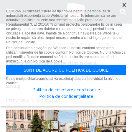
×
COMPANIA utilizează fişiere de tip cookie pentru a personaliza și
îmbunătăți experiența ta pe Website-ul nostru. Te informăm că ne-am
actualizat politicile cu cele mai recente modificări propuse de
Regulamentul (UE) 2016/679 privind protecția persoanelor fizice în ceea
ce privește prelucrarea datelor cu caracter personal și privind libera
circulație a acestor date. Înainte de a continua navigarea pe Website-ul
Acasă
Știri
nostru te rugăm să aloci timpul necesar pentru a citi și înțelege conținutul
Politicii de Cookie.
Calea Victoriei este din nou a pietonilor în weekend.
Prin continuarea navigării pe Website-ul nostru confirmi acceptarea
Nicuşor Dan: A fost...
utilizării fişierelor de tip cookie conform Politicii de Cookie. Nu uita totuși că
poți modifica în orice moment setările acestor fişiere cookie urmând
Calea Victoriei este din nou a
instrucțiunile din Politica de Cookie.
pietonilor în weekend. Nicuşor Dan: A
SUNT DE ACORD CU POLITICA DE COOKIE
fost dat startul la „Străzi deschise”
Puteți merge chiar acum și să vă exprimați acordul individual la nivel de
cookie:
2024
Politica de colectare acord cookie
Politica de confidențialitate
Primanews
|
6 apr 2024