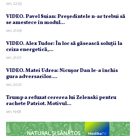
ieri, 22:53
VIDEO. Pavel Suian: Preşedintele n-ar trebui să
se amestece în modul...
ieri, 21:09
VIDEO. Alex Tudor: În loc să găsească soluţii la
criza energetică,...
ieri, 21:07
VIDEO. Matei Udrea: Nicuşor Dan le-a închis
gura adversarilor....
ieri, 20:21
Trump a refuzat cererea lui Zelenski pentru
rachete Patriot. Motivul...
ieri, 19:58
NATURAL ȘI SĂNĂTOS