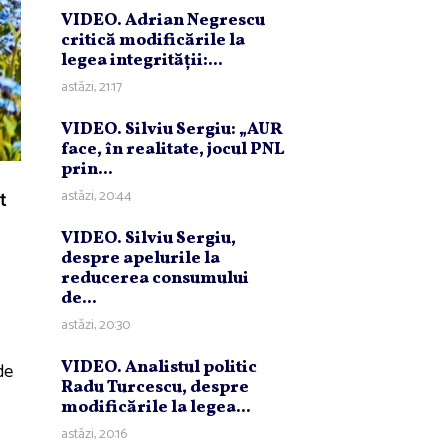
VIDEO. Adrian Negrescu
critică modificările la
legea integrităţii:...
astăzi, 21:17
VIDEO. Silviu Sergiu: „AUR
face, în realitate, jocul PNL
prin...
astăzi, 20:44
t
VIDEO. Silviu Sergiu,
despre apelurile la
reducerea consumului
de...
astăzi, 20:30
VIDEO. Analistul politic
de
Radu Turcescu, despre
modificările la legea...
astăzi, 20:16