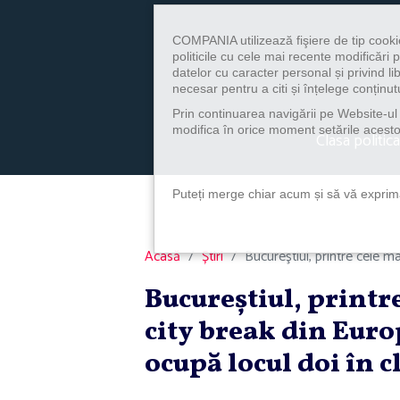
COMPANIA utilizează fişiere de tip cooki
politicile cu cele mai recente modificăr
datelor cu caracter personal și privind l
necesar pentru a citi și înțelege conținutu
Prin continuarea navigării pe Website-ul n
modifica în orice moment setările acestor
Clasa politica
Puteți merge chiar acum și să vă exprimaț
Acasă
Știri
Bucureştiul, printre cele mai
Bucureştiul, printre
city break din Euro
ocupă locul doi în 