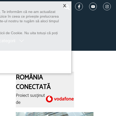
×
u. Te informăm că ne-am actualizat
izice în ceea ce privește prelucrarea
te-ul nostru te rugăm să aloci timpul
icii de Cookie. Nu uita totuși că poți
categorii
ROMÂNIA
CONECTATĂ
Proiect susținut
de