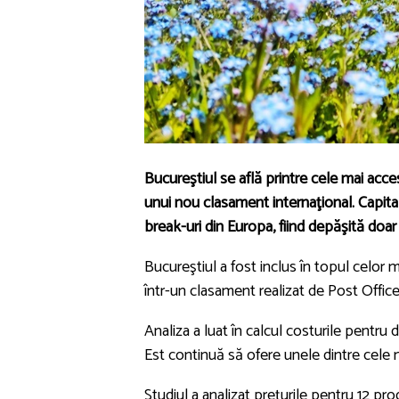
Bucureştiul se află printre cele mai acce
unui nou clasament internaţional. Capital
break-uri din Europa, fiind depăşită doar
Bucureştiul a fost inclus în topul celor 
într-un clasament realizat de Post Offic
Analiza a luat în calcul costurile pent
Est continuă să ofere unele dintre cele
Studiul a analizat preţurile pentru 12 prod