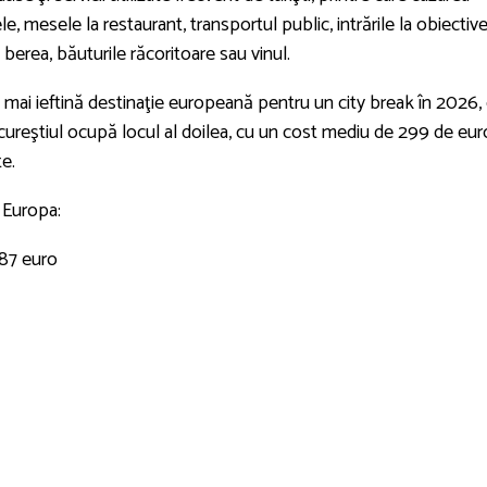
e, mesele la restaurant, transportul public, intrările la obiectiv
 berea, băuturile răcoritoare sau vinul.
a mai ieftină destinaţie europeană pentru un city break în 2026,
cureştiul ocupă locul al doilea, cu un cost mediu de 299 de eur
te.
n Europa:
287 euro