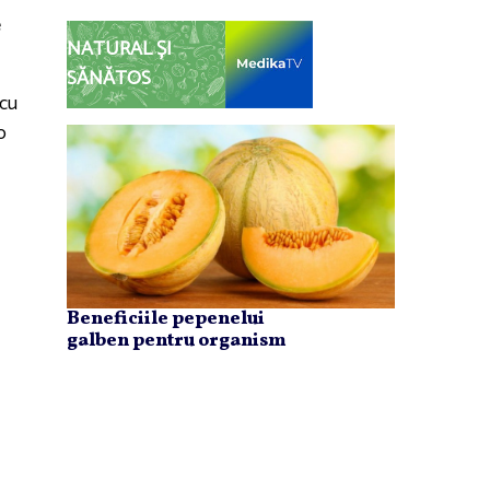
e
NATURAL ȘI
SĂNĂTOS
 cu
o
Beneficiile pepenelui
galben pentru organism