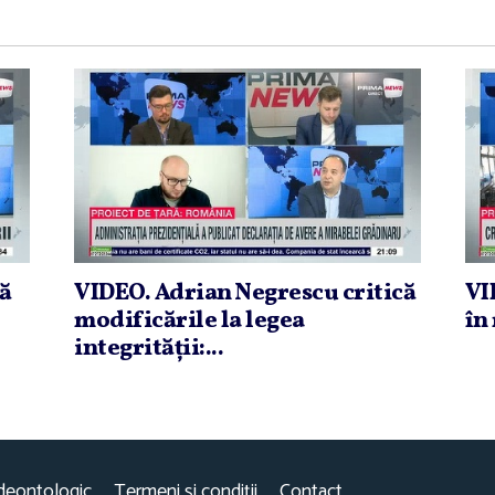
că
VIDEO. Adrian Negrescu critică
VI
modificările la legea
în 
integrităţii:...
deontologic
Termeni și condiții
Contact