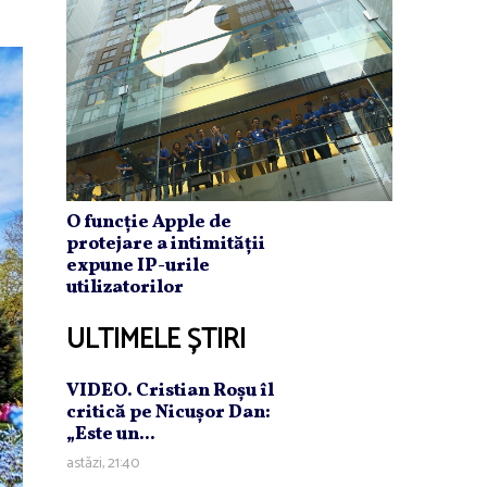
O funcție Apple de
protejare a intimității
expune IP-urile
utilizatorilor
ULTIMELE ȘTIRI
VIDEO. Cristian Roşu îl
critică pe Nicuşor Dan:
„Este un...
astăzi, 21:40