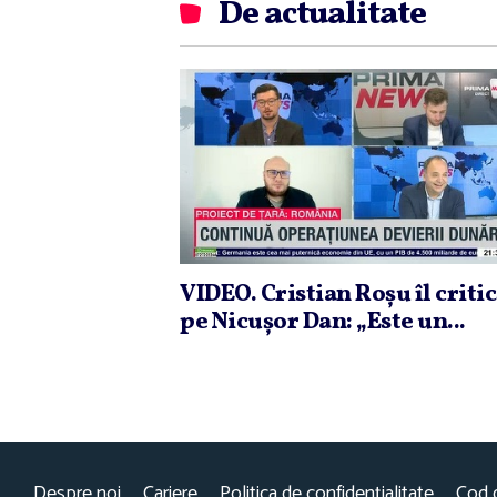
De actualitate
VIDEO. Cristian Roşu îl criti
pe Nicuşor Dan: „Este un...
Despre noi
Cariere
Politica de confidențialitate
Cod 