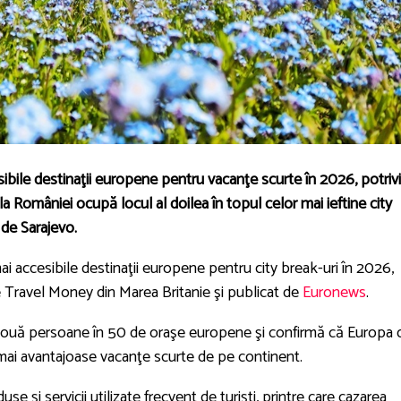
sibile destinaţii europene pentru vacanţe scurte în 2026, potrivi
a României ocupă locul al doilea în topul celor mai ieftine city
 de Sarajevo.
mai accesibile destinaţii europene pentru city break-uri în 2026,
e Travel Money din Marea Britanie şi publicat de
Euronews
.
ru două persoane în 50 de oraşe europene şi confirmă că Europa 
 mai avantajoase vacanţe scurte de pe continent.
use şi servicii utilizate frecvent de turişti, printre care cazarea