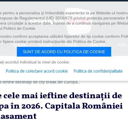
e pentru a personaliza și îmbunătăți experiența ta pe Website-ul nostr
i propuse de Regulamentul (UE) 2016/679 privind protecția persoanelor f
ibera circulație a acestor date. Înainte de a continua navigarea pe Websi
l Politicii de Cookie.
ostru confirmi acceptarea utilizării fişierelor de tip cookie conform Polit
 fişiere cookie urmând instrucțiunile din Politica de Cookie.
Spitale
Școală
Hrană
Live TV
Alte 
SUNT DE ACORD CU POLITICA DE COOKIE
i acordul individual la nivel de cookie:
Politica de colectare acord cookie
Politica de confidențialitate
 ieftine destinaţii de city break din Europa...
 cele mai ieftine destinaţii de
pa în 2026. Capitala României
clasament