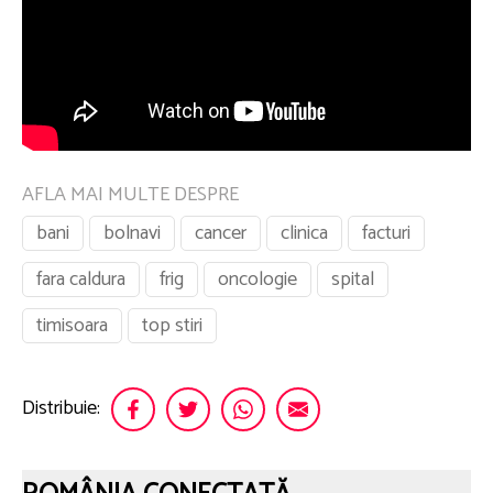
AFLA MAI MULTE DESPRE
bani
bolnavi
cancer
clinica
facturi
fara caldura
frig
oncologie
spital
timisoara
top stiri
Distribuie: