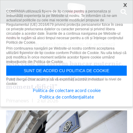
×
COMPANIA utilizează fişiere de tip cookie pentru a personaliza și
îmbunătăți experiența ta pe Website-ul nostru. Te informăm că ne-am
actualizat politicile cu cele mai recente modificări propuse de
Regulamentul (UE) 2016/679 privind protecția persoanelor fizice în ceea
ce privește prelucrarea datelor cu caracter personal și privind libera
circulație a acestor date. Înainte de a continua navigarea pe Website-ul
Acasă
Știri
nostru te rugăm să aloci timpul necesar pentru a citi și înțelege conținutul
Politicii de Cookie.
BNR vede un sistem bancar puternic, dar avertizează
Prin continuarea navigării pe Website-ul nostru confirmi acceptarea
asupra ratingului de...
utilizării fişierelor de tip cookie conform Politicii de Cookie. Nu uita totuși că
poți modifica în orice moment setările acestor fişiere cookie urmând
BNR vede un sistem bancar puternic,
instrucțiunile din Politica de Cookie.
dar avertizează asupra ratingului de
SUNT DE ACORD CU POLITICA DE COOKIE
ţară. „România se află într-un
Puteți merge chiar acum și să vă exprimați acordul individual la nivel de
cookie:
moment dificil”
Politica de colectare acord cookie
Politica de confidențialitate
Primanews
|
2 iul 2026