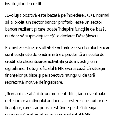
instituţiilor de credit.
„Evoluţia pozitivă este bazată pe încredere… (…) E normal
să ai profit, un sector bancar profitabil este un sector
bancar rezilient şi care poate îndeplini funcţiile de bază,
nu doar să supravieţuiască”, a declarat Dăscălescu.
Potrivit acestuia, rezultatele actuale ale sectorului bancar
sunt susţinute de o administrare prudentă a riscului de
credit, de eficientizarea activităţii şi de investiţiile în
digitalizare. Totuşi, oficialul BNR avertizează că situaţia
finanţelor publice şi perspectiva ratingului de ţară
reprezintă motive de îngrijorare.
„România se află, într-un moment dificil, iar o eventuală
deteriorare a ratingului ar duce la creşterea costurilor de
finanţare, care s-ar putea restrânge peste întreaga
economie”, a atras atenţia reprezentantul BNR.