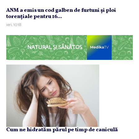
ANM a emis un cod galben de furtuni şi ploi
torenţiale pentru 16...
ieri, 10:18
NATURAL ȘI SĂNĂTOS
Cum ne hidratăm părul pe timp de caniculă