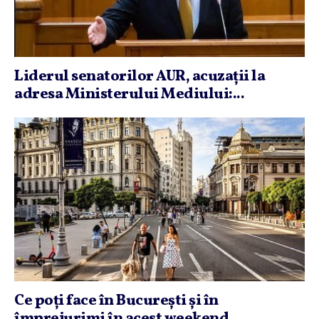
Liderul senatorilor AUR, acuzaţii la
adresa Ministerului Mediului:...
Ce poţi face în Bucureşti şi în
împrejurimi în acest weekend....