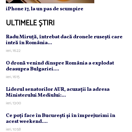
iPhone 17, la un pas de scumpire
ULTIMELE ȘTIRI
Radu Miruţă, întrebat dacă dronele ruseşti care
intră în România...
ieri, 16:22
O dronă venind dinspre România a explodat
deasupra Bulgariei....
ieri, 16:15
Liderul senatorilor AUR, acuzaţii la adresa
Ministerului Mediului:...
ieri, 13:00
Ce poţi face în Bucureşti şi în împrejurimi în
acest weekend....
ieri, 10:58