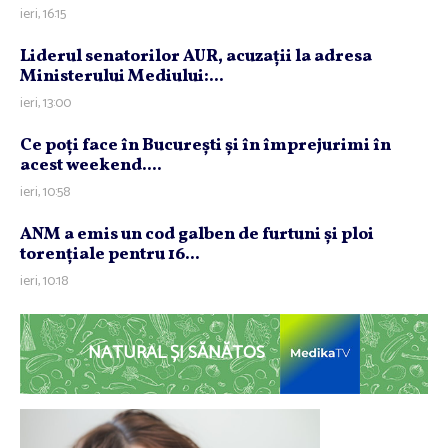
ieri, 16:15
Liderul senatorilor AUR, acuzaţii la adresa
Ministerului Mediului:...
ieri, 13:00
Ce poţi face în Bucureşti şi în împrejurimi în
acest weekend....
ieri, 10:58
ANM a emis un cod galben de furtuni şi ploi
torenţiale pentru 16...
ieri, 10:18
NATURAL ȘI SĂNĂTOS