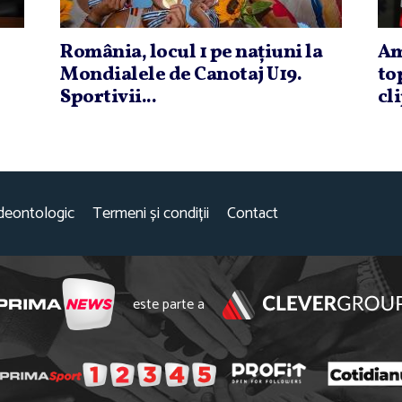
România, locul 1 pe naţiuni la
Am
Mondialele de Canotaj U19.
to
Sportivii...
cli
deontologic
Termeni și condiții
Contact
este parte a