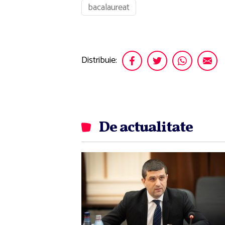
bacalaureat
Distribuie:
De actualitate