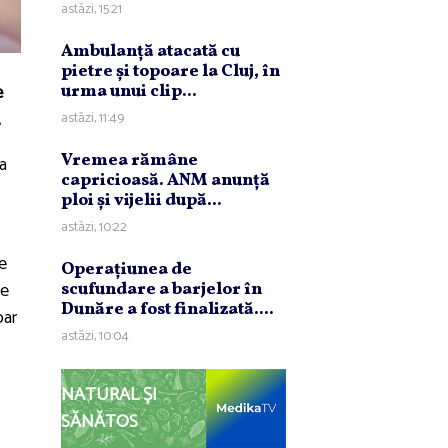
astăzi, 15:21
Ambulanţă atacată cu
pietre şi topoare la Cluj, în
e
urma unui clip...
.
astăzi, 11:49
Vremea rămâne
a
capricioasă. ANM anunţă
ploi şi vijelii după...
astăzi, 10:22
e
Operaţiunea de
ne
scufundare a barjelor în
Dunăre a fost finalizată....
oar
astăzi, 10:04
NATURAL ȘI
SĂNĂTOS