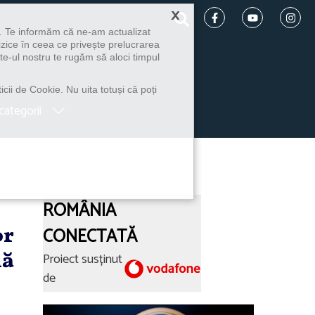
×
u. Te informăm că ne-am actualizat
izice în ceea ce privește prelucrarea
te-ul nostru te rugăm să aloci timpul
icii de Cookie. Nu uita totuși că poți
categorii
ROMÂNIA
or
CONECTATĂ
lă
Proiect susținut
de