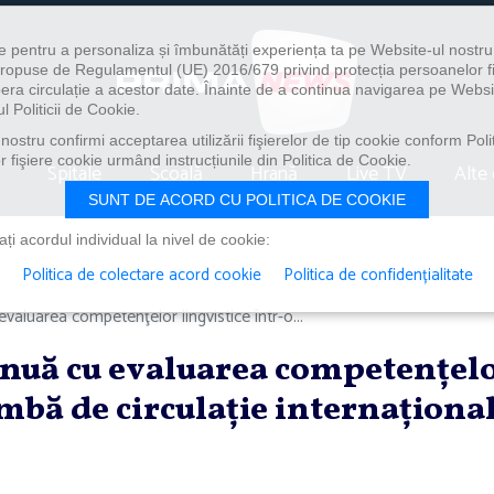
e pentru a personaliza și îmbunătăți experiența ta pe Website-ul nostr
i propuse de Regulamentul (UE) 2016/679 privind protecția persoanelor f
ibera circulație a acestor date. Înainte de a continua navigarea pe Websi
l Politicii de Cookie.
ostru confirmi acceptarea utilizării fişierelor de tip cookie conform Polit
 fişiere cookie urmând instrucțiunile din Politica de Cookie.
Spitale
Școală
Hrană
Live TV
Alte 
SUNT DE ACORD CU POLITICA DE COOKIE
i acordul individual la nivel de cookie:
Politica de colectare acord cookie
Politica de confidențialitate
valuarea competenţelor lingvistice într-o...
inuă cu evaluarea competenţel
imbă de circulaţie internaţiona