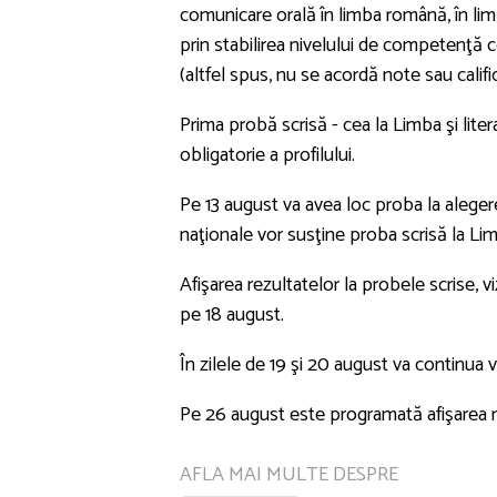
comunicare orală în limba română, în lim
prin stabilirea nivelului de competenţă
(altfel spus, nu se acordă note sau califi
Prima probă scrisă - cea la Limba şi lite
obligatorie a profilului.
Pe 13 august va avea loc proba la alegere a 
naţionale vor susţine proba scrisă la Lim
Afişarea rezultatelor la probele scrise, v
pe 18 august.
În zilele de 19 şi 20 august va continua v
Pe 26 august este programată afişarea re
AFLA MAI MULTE DESPRE