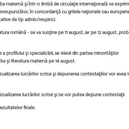
ba maternă şi într-o limbă de circulaţie internaţională se expri
 corespunzător, în concordanţă cu grilele naţionale sau europen
cative de tip admis/respins).
ratura română - se va susţine pe 11 august, iar pe 12 august, pro
profilului şi specializării, iar elevii din partea minorităţilor
ba şi literatura maternă pe 14 august.
izualizarea lucrărilor scrise şi depunerea contestaţiilor vor avea 
izualizarea lucrărilor scrise şi se vor putea depune contestaţii.
zultatelor finale.