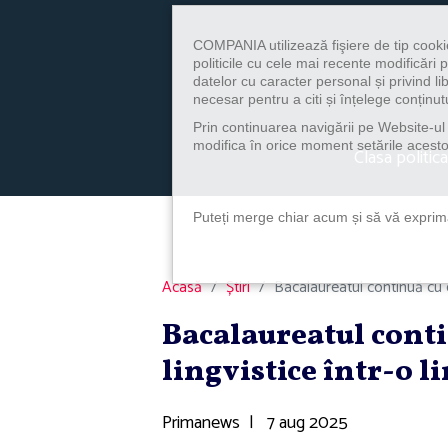
COMPANIA utilizează fişiere de tip cooki
politicile cu cele mai recente modificăr
datelor cu caracter personal și privind l
necesar pentru a citi și înțelege conținutu
Prin continuarea navigării pe Website-ul n
modifica în orice moment setările acestor
Clasa politica
Puteți merge chiar acum și să vă exprimaț
Acasă
Știri
Bacalaureatul continuă cu e
Bacalaureatul cont
lingvistice într-o l
Primanews
|
7 aug 2025