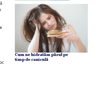
mă
e
ba
Cum ne hidratăm părul pe
timp de caniculă
loc