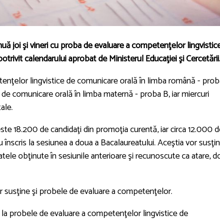
uă joi şi vineri cu proba de evaluare a competenţelor lingvistic
potrivit calendarului aprobat de Ministerul Educaţiei şi Cercetării
tenţelor lingvistice de comunicare orală în limba română - prob
 de comunicare orală în limba maternă - proba B, iar miercuri
ale.
te 18.200 de candidaţi din promoţia curentă, iar circa 12.000 d
au înscris la sesiunea a doua a Bacalaureatului. Aceştia vor susţi
atele obţinute în sesiunile anterioare şi recunoscute ca atare, d
vor susţine şi probele de evaluare a competenţelor.
 la probele de evaluare a competenţelor lingvistice de