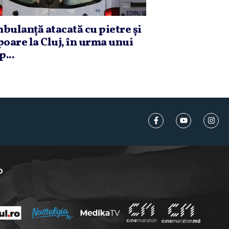
bulanţă atacată cu pietre şi
poare la Cluj, în urma unui
p...