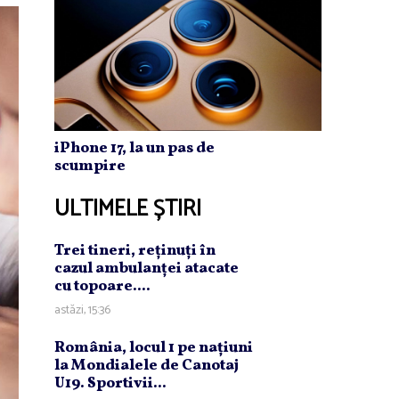
iPhone 17, la un pas de
scumpire
ULTIMELE ȘTIRI
Trei tineri, reţinuţi în
cazul ambulanţei atacate
cu topoare....
astăzi, 15:36
România, locul 1 pe naţiuni
la Mondialele de Canotaj
U19. Sportivii...