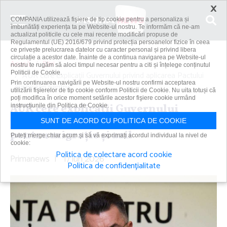
×
COMPANIA utilizează fişiere de tip cookie pentru a personaliza și
îmbunătăți experiența ta pe Website-ul nostru. Te informăm că ne-am
actualizat politicile cu cele mai recente modificări propuse de
Regulamentul (UE) 2016/679 privind protecția persoanelor fizice în ceea
ce privește prelucrarea datelor cu caracter personal și privind libera
circulație a acestor date. Înainte de a continua navigarea pe Website-ul
Acasă
Știri
nostru te rugăm să aloci timpul necesar pentru a citi și înțelege conținutul
Politicii de Cookie.
AUR cere explicaţii Guvernului privind aplicarea Pactului
Prin continuarea navigării pe Website-ul nostru confirmi acceptarea
european pentru...
utilizării fişierelor de tip cookie conform Politicii de Cookie. Nu uita totuși că
poți modifica în orice moment setările acestor fişiere cookie urmând
AUR cere explicaţii Guvernului
instrucțiunile din Politica de Cookie.
privind aplicarea Pactului european
SUNT DE ACORD CU POLITICA DE COOKIE
pentru migraţie şi azil
Puteți merge chiar acum și să vă exprimați acordul individual la nivel de
cookie:
Politica de colectare acord cookie
Primanews
|
17 iun 2026
Politica de confidențialitate