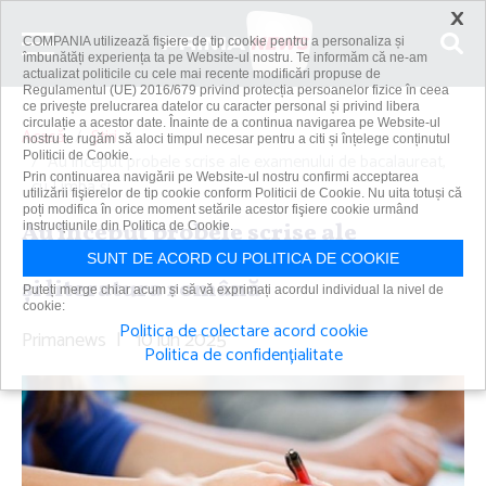
×
COMPANIA utilizează fişiere de tip cookie pentru a personaliza și
îmbunătăți experiența ta pe Website-ul nostru. Te informăm că ne-am
actualizat politicile cu cele mai recente modificări propuse de
Regulamentul (UE) 2016/679 privind protecția persoanelor fizice în ceea
ce privește prelucrarea datelor cu caracter personal și privind libera
circulație a acestor date. Înainte de a continua navigarea pe Website-ul
Acasă
Știri
nostru te rugăm să aloci timpul necesar pentru a citi și înțelege conținutul
Politicii de Cookie.
Au început probele scrise ale examenului de bacalaureat,
Prin continuarea navigării pe Website-ul nostru confirmi acceptarea
cu Limba şi...
utilizării fişierelor de tip cookie conform Politicii de Cookie. Nu uita totuși că
poți modifica în orice moment setările acestor fişiere cookie urmând
Au început probele scrise ale
instrucțiunile din Politica de Cookie.
examenului de bacalaureat, cu Limba
SUNT DE ACORD CU POLITICA DE COOKIE
şi literatura română
Puteți merge chiar acum și să vă exprimați acordul individual la nivel de
cookie:
Politica de colectare acord cookie
Primanews
|
10 iun 2025
Politica de confidențialitate