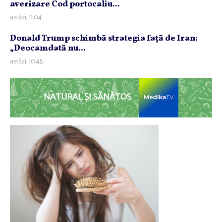
averizare Cod portocaliu...
astăzi, 11:04
Donald Trump schimbă strategia faţă de Iran:
„Deocamdată nu...
astăzi, 10:45
NATURAL ȘI SĂNĂTOS