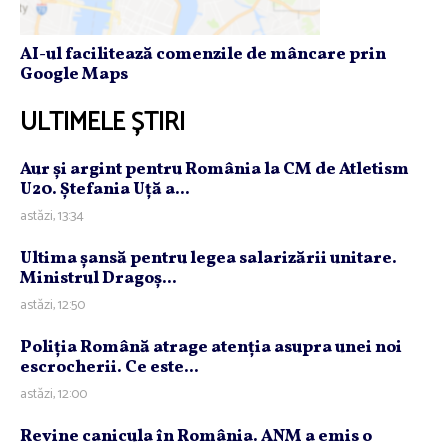
AI-ul facilitează comenzile de mâncare prin
Google Maps
ULTIMELE ȘTIRI
Aur şi argint pentru România la CM de Atletism
U20. Ştefania Uţă a...
astăzi, 13:34
Ultima şansă pentru legea salarizării unitare.
Ministrul Dragoş...
astăzi, 12:50
Poliţia Română atrage atenţia asupra unei noi
escrocherii. Ce este...
astăzi, 12:00
Revine canicula în România. ANM a emis o