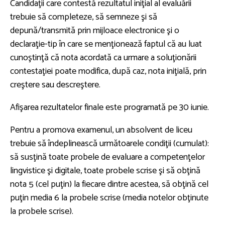
Candidaţii care contestă rezultatul iniţial al evaluării
trebuie să completeze, să semneze şi să
depună/transmită prin mijloace electronice şi o
declaraţie-tip în care se menţionează faptul că au luat
cunoştinţă că nota acordată ca urmare a soluţionării
contestaţiei poate modifica, după caz, nota iniţială, prin
creştere sau descreştere.
Afişarea rezultatelor finale este programată pe 30 iunie.
Pentru a promova examenul, un absolvent de liceu
trebuie să îndeplinească următoarele condiţii (cumulat):
să susţină toate probele de evaluare a competenţelor
lingvistice şi digitale, toate probele scrise şi să obţină
nota 5 (cel puţin) la fiecare dintre acestea, să obţină cel
puţin media 6 la probele scrise (media notelor obţinute
la probele scrise).