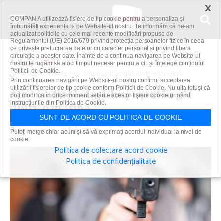
×
COMPANIA utilizează fişiere de tip cookie pentru a personaliza și
îmbunătăți experiența ta pe Website-ul nostru. Te informăm că ne-am
actualizat politicile cu cele mai recente modificări propuse de
Regulamentul (UE) 2016/679 privind protecția persoanelor fizice în ceea
ce privește prelucrarea datelor cu caracter personal și privind libera
circulație a acestor date. Înainte de a continua navigarea pe Website-ul
Acasă
Știri
nostru te rugăm să aloci timpul necesar pentru a citi și înțelege conținutul
Politicii de Cookie.
Atac mafiot la Iaşi. Împuşcat în gât dintr-o maşină
Prin continuarea navigării pe Website-ul nostru confirmi acceptarea
utilizării fişierelor de tip cookie conform Politicii de Cookie. Nu uita totuși că
Atac mafiot la Iaşi. Împuşcat în gât
poți modifica în orice moment setările acestor fişiere cookie urmând
instrucțiunile din Politica de Cookie.
dintr-o maşină
SUNT DE ACORD CU POLITICA DE COOKIE
Primanews
|
2 feb 2023
Puteți merge chiar acum și să vă exprimați acordul individual la nivel de
cookie:
Politica de colectare acord cookie
Politica de confidențialitate