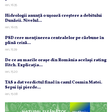
ieri, 16:35
Hidrologii anunţă o uşoară creştere a debitului
Dunării. Nivelul...
ieri, 16:05
PSD cere menţinerea centralelor pe cărbune în
plină criză...
ieri, 15:39
De ce au marile oraşe din România acelaşi rating
Fitch. Explicaţia...
ieri, 15:20
TAS a dat verdictul final în cazul Cosmin Matei.
Sepsi îşi pierde...
ieri, 15:08