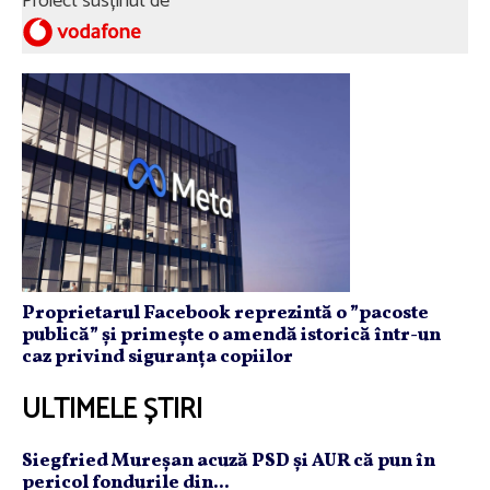
Proiect susținut de
Proprietarul Facebook reprezintă o ”pacoste
publică” și primește o amendă istorică într-un
caz privind siguranța copiilor
ULTIMELE ȘTIRI
Siegfried Mureşan acuză PSD şi AUR că pun în
pericol fondurile din...