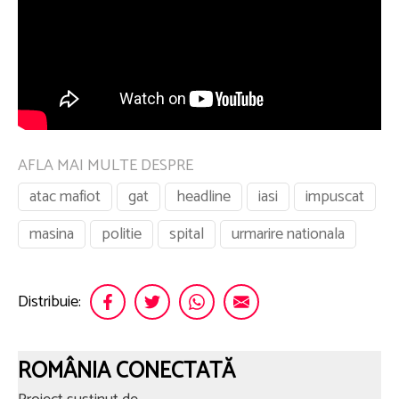
AFLA MAI MULTE DESPRE
atac mafiot
gat
headline
iasi
impuscat
masina
politie
spital
urmarire nationala
Distribuie:
ROMÂNIA CONECTATĂ