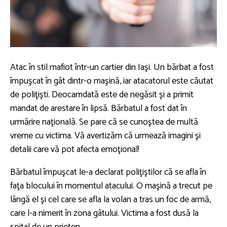
Atac în stil mafiot într-un cartier din Iaşi. Un bărbat a fost
împuşcat în gât dintr-o maşină, iar atacatorul este căutat
de poliţişti. Deocamdată este de negăsit şi a primit
mandat de arestare în lipsă. Bărbatul a fost dat în
urmărire naţională. Se pare că se cunoştea de multă
vreme cu victima. Vă avertizăm că urmează imagini şi
detalii care vă pot afecta emoţional!
Bărbatul împuşcat le-a declarat poliţiştilor că se afla în
faţa blocului în momentul atacului. O maşină a trecut pe
lângă el şi cel care se afla la volan a tras un foc de armă,
care l-a nimerit în zona gâtului. Victima a fost dusă la
spital de un prieten.