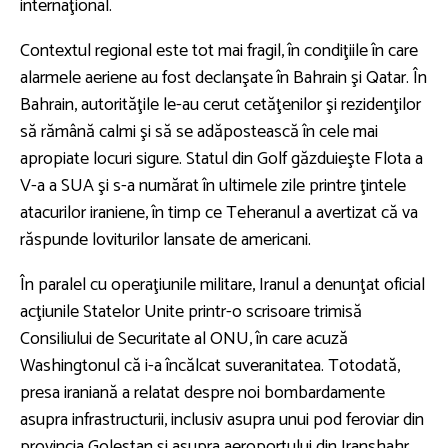
internaţional.
Contextul regional este tot mai fragil, în condiţiile în care
alarmele aeriene au fost declanşate în Bahrain şi Qatar. În
Bahrain, autorităţile le-au cerut cetăţenilor şi rezidenţilor
să rămână calmi şi să se adăpostească în cele mai
apropiate locuri sigure. Statul din Golf găzduieşte Flota a
V-a a SUA şi s-a numărat în ultimele zile printre ţintele
atacurilor iraniene, în timp ce Teheranul a avertizat că va
răspunde loviturilor lansate de americani.
În paralel cu operaţiunile militare, Iranul a denunţat oficial
acţiunile Statelor Unite printr-o scrisoare trimisă
Consiliului de Securitate al ONU, în care acuză
Washingtonul că i-a încălcat suveranitatea. Totodată,
presa iraniană a relatat despre noi bombardamente
asupra infrastructurii, inclusiv asupra unui pod feroviar din
provincia Golestan şi asupra aeroportului din Iranshahr.