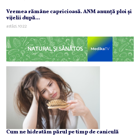
Vremea rămâne capricioasă. ANM anunţă ploi şi
vijelii după...
astăzi, 10:22
NATURAL ȘI SĂNĂTOS
Cum ne hidratăm părul pe timp de caniculă