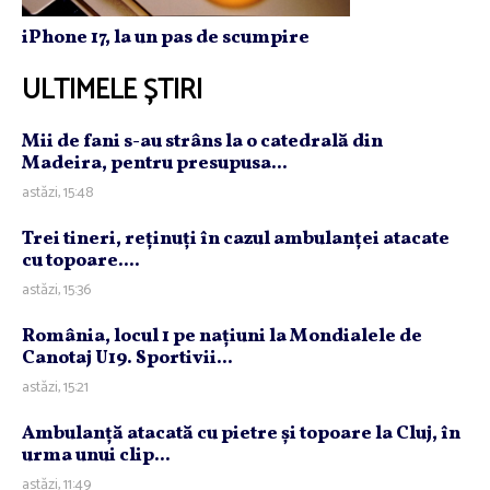
iPhone 17, la un pas de scumpire
ULTIMELE ȘTIRI
Mii de fani s-au strâns la o catedrală din
Madeira, pentru presupusa...
astăzi, 15:48
Trei tineri, reţinuţi în cazul ambulanţei atacate
cu topoare....
astăzi, 15:36
România, locul 1 pe naţiuni la Mondialele de
Canotaj U19. Sportivii...
astăzi, 15:21
Ambulanţă atacată cu pietre şi topoare la Cluj, în
urma unui clip...
astăzi, 11:49