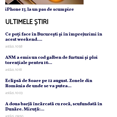
iPhone 17, la un pas de scumpire
ULTIMELE ȘTIRI
Ce poţi face în Bucureşti şi în împrejurimi în
acest weekend....
astăzi, 10:58
ANM a emis un cod galben de furtuni şi ploi
torenţiale pentru 16...
astăzi, 10:18
Eclipsă de Soare pe 12 august. Zonele din
România de unde se va putea...
astăzi, 10:03
A doua barjă încărcată cu rocă, scufundată în
Dunăre. Miruţă:...
astăzi, 09:50