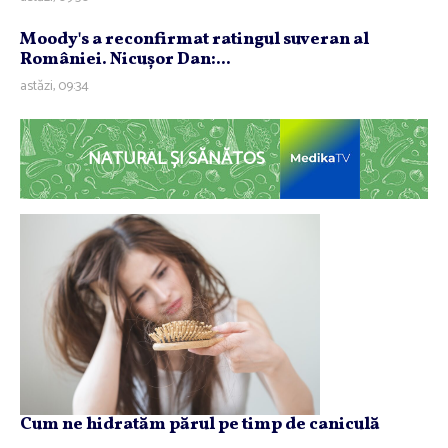
Moody's a reconfirmat ratingul suveran al
României. Nicuşor Dan:...
astăzi, 09:34
NATURAL ȘI SĂNĂTOS
Cum ne hidratăm părul pe timp de caniculă