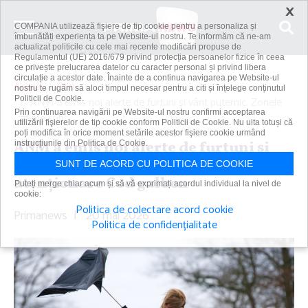
×
COMPANIA utilizează fişiere de tip cookie pentru a personaliza și
îmbunătăți experiența ta pe Website-ul nostru. Te informăm că ne-am
actualizat politicile cu cele mai recente modificări propuse de
Regulamentul (UE) 2016/679 privind protecția persoanelor fizice în ceea
ce privește prelucrarea datelor cu caracter personal și privind libera
circulație a acestor date. Înainte de a continua navigarea pe Website-ul
Acasă
Știri
nostru te rugăm să aloci timpul necesar pentru a citi și înțelege conținutul
Politicii de Cookie.
ANM a emis noi alerte de furtuni şi vânt puternic. Zonele
Prin continuarea navigării pe Website-ul nostru confirmi acceptarea
aflate sub...
utilizării fişierelor de tip cookie conform Politicii de Cookie. Nu uita totuși că
poți modifica în orice moment setările acestor fişiere cookie urmând
ANM a emis noi alerte de furtuni şi
instrucțiunile din Politica de Cookie.
vânt puternic. Zonele aflate sub
SUNT DE ACORD CU POLITICA DE COOKIE
atenţionare Cod galben
Puteți merge chiar acum și să vă exprimați acordul individual la nivel de
cookie:
Politica de colectare acord cookie
Primanews
|
20 mai 2026
Politica de confidențialitate