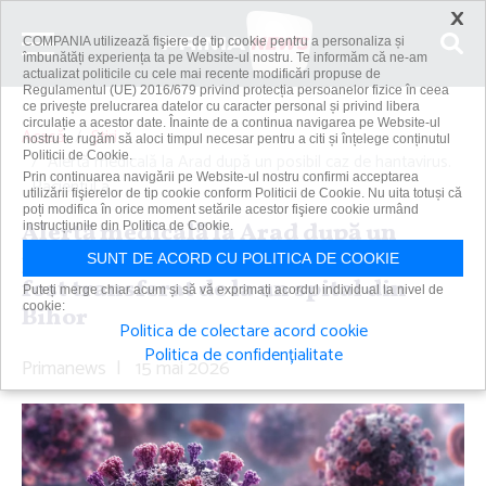
×
COMPANIA utilizează fişiere de tip cookie pentru a personaliza și
îmbunătăți experiența ta pe Website-ul nostru. Te informăm că ne-am
actualizat politicile cu cele mai recente modificări propuse de
Regulamentul (UE) 2016/679 privind protecția persoanelor fizice în ceea
ce privește prelucrarea datelor cu caracter personal și privind libera
circulație a acestor date. Înainte de a continua navigarea pe Website-ul
Acasă
Știri
nostru te rugăm să aloci timpul necesar pentru a citi și înțelege conținutul
Politicii de Cookie.
Alertă medicală la Arad după un posibil caz de hantavirus.
Prin continuarea navigării pe Website-ul nostru confirmi acceptarea
Pacientul a...
utilizării fişierelor de tip cookie conform Politicii de Cookie. Nu uita totuși că
poți modifica în orice moment setările acestor fişiere cookie urmând
Alertă medicală la Arad după un
instrucțiunile din Politica de Cookie.
posibil caz de hantavirus. Pacientul a
SUNT DE ACORD CU POLITICA DE COOKIE
fost transferat de la un spital din
Puteți merge chiar acum și să vă exprimați acordul individual la nivel de
cookie:
Bihor
Politica de colectare acord cookie
Politica de confidențialitate
Primanews
|
15 mai 2026