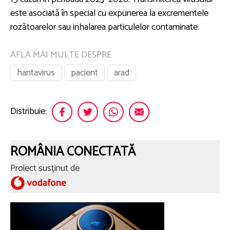
este asociată în special cu expunerea la excrementele
rozătoarelor sau inhalarea particulelor contaminate.
AFLA MAI MULTE DESPRE
hantavirus
pacient
arad
Distribuie:
ROMÂNIA CONECTATĂ
Proiect susținut de