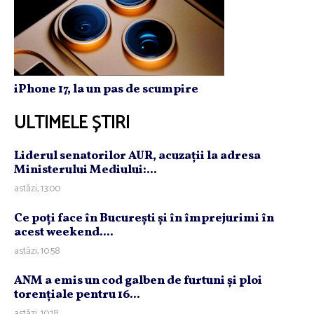
iPhone 17, la un pas de scumpire
ULTIMELE ȘTIRI
Liderul senatorilor AUR, acuzaţii la adresa
Ministerului Mediului:...
astăzi, 13:00
Ce poţi face în Bucureşti şi în împrejurimi în
acest weekend....
astăzi, 10:58
ANM a emis un cod galben de furtuni şi ploi
torenţiale pentru 16...
astăzi, 10:18