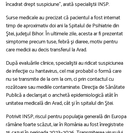
încadrat drept suspiciune”, arată specialiştii INSP.
Surse medicale au precizat că pacientul a fost internat
timp de aproximativ doi ani la Spitalul de Psihiatrie din
Ştei, judeţul Bihor. În ultimele zile, acesta ar fi prezentat
simptome precum tuse, febră şi diaree, motiv pentru
care medicii au decis transferul la Arad.
După evaluările clinice, specialiştii au ridicat suspiciunea
de infecţie cu hantavirus, cel mai probabil o formă care
nu se transmite de la om la om, ci prin contactul cu
rozătoare sau mediile contaminate. Direcţia de Sănătate
Publică a declanşat o anchetă epidemiologică atât în
unitatea medicală din Arad, cât şi în spitalul din Ştei.
Potrivit INSP, riscul pentru populaţia generală din Europa
rămâne foarte scăzut, iar în România au fost înregistrate
15 cazuri în perioada 2023–2026. Transmiterea virusului