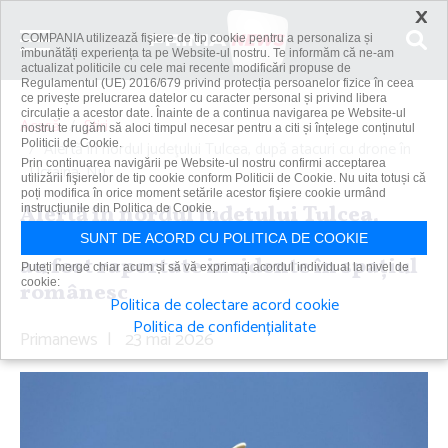
×
COMPANIA utilizează fişiere de tip cookie pentru a personaliza și
îmbunătăți experiența ta pe Website-ul nostru. Te informăm că ne-am
actualizat politicile cu cele mai recente modificări propuse de
Regulamentul (UE) 2016/679 privind protecția persoanelor fizice în ceea
ce privește prelucrarea datelor cu caracter personal și privind libera
circulație a acestor date. Înainte de a continua navigarea pe Website-ul
Acasă
Știri
nostru te rugăm să aloci timpul necesar pentru a citi și înțelege conținutul
Politicii de Cookie.
Alertă în nordul judeţului Tulcea, după atacuri cu drone în
Prin continuarea navigării pe Website-ul nostru confirmi acceptarea
Ucraina. Nu...
utilizării fişierelor de tip cookie conform Politicii de Cookie. Nu uita totuși că
poți modifica în orice moment setările acestor fişiere cookie urmând
Alertă în nordul judeţului Tulcea,
instrucțiunile din Politica de Cookie.
după atacuri cu drone în Ucraina. Nu
SUNT DE ACORD CU POLITICA DE COOKIE
au fost raportate incidente în spaţiul
Puteți merge chiar acum și să vă exprimați acordul individual la nivel de
cookie:
românesc
Politica de colectare acord cookie
Politica de confidențialitate
Primanews
|
23 mai 2026