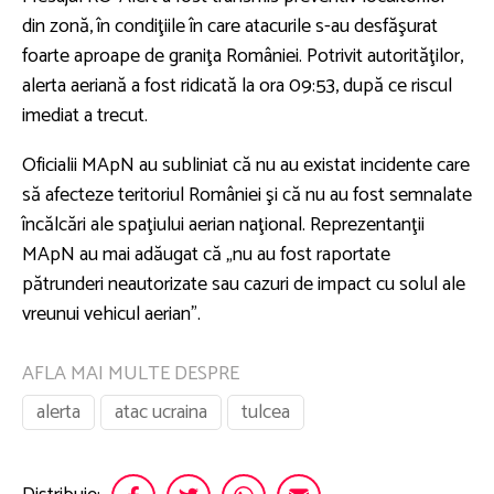
din zonă, în condiţiile în care atacurile s-au desfăşurat
foarte aproape de graniţa României. Potrivit autorităţilor,
alerta aeriană a fost ridicată la ora 09:53, după ce riscul
imediat a trecut.
Oficialii MApN au subliniat că nu au existat incidente care
să afecteze teritoriul României şi că nu au fost semnalate
încălcări ale spaţiului aerian naţional. Reprezentanţii
MApN au mai adăugat că „nu au fost raportate
pătrunderi neautorizate sau cazuri de impact cu solul ale
vreunui vehicul aerian”.
AFLA MAI MULTE DESPRE
alerta
atac ucraina
tulcea