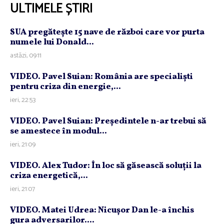
ULTIMELE ȘTIRI
SUA pregăteşte 15 nave de război care vor purta
numele lui Donald...
astăzi, 09:11
VIDEO. Pavel Suian: România are specialişti
pentru criza din energie,...
ieri, 22:53
VIDEO. Pavel Suian: Preşedintele n-ar trebui să
se amestece în modul...
ieri, 21:09
VIDEO. Alex Tudor: În loc să găsească soluţii la
criza energetică,...
ieri, 21:07
VIDEO. Matei Udrea: Nicuşor Dan le-a închis
gura adversarilor....