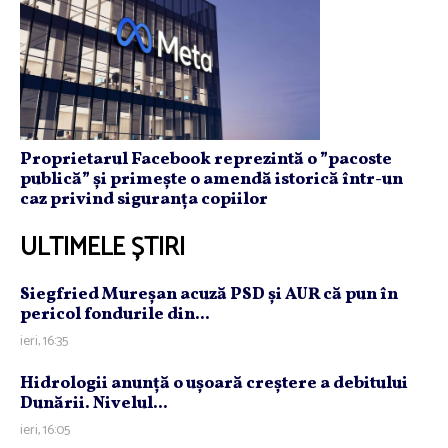
Proprietarul Facebook reprezintă o ”pacoste
publică” și primește o amendă istorică într-un
caz privind siguranța copiilor
ULTIMELE ȘTIRI
Siegfried Mureşan acuză PSD şi AUR că pun în
pericol fondurile din...
ieri, 16:35
Hidrologii anunţă o uşoară creştere a debitului
Dunării. Nivelul...
ieri, 16:05