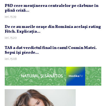
PSD cere menţinerea centralelor pe cărbune în
plină criză...
ieri, 15:39
De ce au marile oraşe din România acelaşi rating
Fitch. Explicaţia...
ieri, 15:20
TAS a dat verdictul final în cazul Cosmin Matei.
Sepsi îşi pierde...
ieri, 15:08
NATURAL ȘI SĂNĂTOS