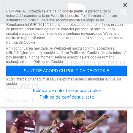
×
COMPANIA utilizează fişiere de tip cookie pentru a personaliza și
îmbunătăți experiența ta pe Website-ul nostru. Te informăm că ne-am
actualizat politicile cu cele mai recente modificări propuse de
Regulamentul (UE) 2016/679 privind protecția persoanelor fizice în ceea
ce privește prelucrarea datelor cu caracter personal și privind libera
circulație a acestor date. Înainte de a continua navigarea pe Website-ul
Acasă
Sport
nostru te rugăm să aloci timpul necesar pentru a citi și înțelege conținutul
Politicii de Cookie.
RAPID – FARUL 0-0! DECIZIA EXTREM DE
Prin continuarea navigării pe Website-ul nostru confirmi acceptarea
CONTROVERSATĂ A LUI OVIDIU HAŢEGAN...
utilizării fişierelor de tip cookie conform Politicii de Cookie. Nu uita totuși că
poți modifica în orice moment setările acestor fişiere cookie urmând
RAPID – FARUL 0-0! DECIZIA EXTREM
instrucțiunile din Politica de Cookie.
DE CONTROVERSATĂ A LUI OVIDIU
SUNT DE ACORD CU POLITICA DE COOKIE
HAŢEGAN PUTEA SCHIMBA SOARTA
Puteți merge chiar acum și să vă exprimați acordul individual la nivel de
cookie:
MECIULUI
Politica de colectare acord cookie
Politica de confidențialitate
Primanews
|
30 iul 2021