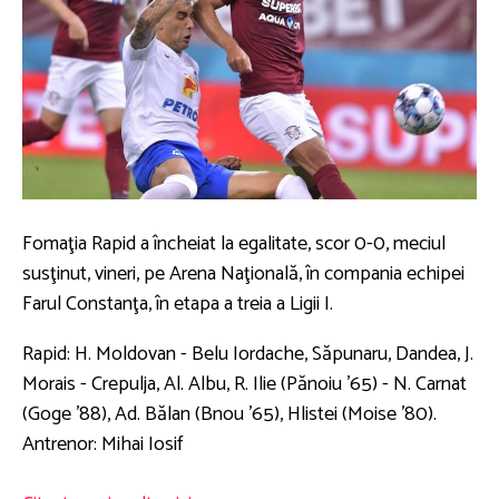
Fomaţia Rapid a încheiat la egalitate, scor 0-0, meciul
susţinut, vineri, pe Arena Naţională, în compania echipei
Farul Constanţa, în etapa a treia a Ligii I.
Rapid: H. Moldovan - Belu Iordache, Săpunaru, Dandea, J.
Morais - Crepulja, Al. Albu, R. Ilie (Pănoiu '65) - N. Carnat
(Goge '88), Ad. Bălan (Bnou '65), Hlistei (Moise '80).
Antrenor: Mihai Iosif