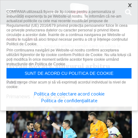
×
COMPANIA utilizează fişiere de tip cookie pentru a personaliza și
îmbunătăți experiența ta pe Website-ul nostru. Te informăm că ne-am
actualizat politicile cu cele mai recente modificări propuse de
Regulamentul (UE) 2016/679 privind protecția persoanelor fizice în ceea
ce privește prelucrarea datelor cu caracter personal și privind libera
circulație a acestor date. Înainte de a continua navigarea pe Website-ul
Acasă
Sport
nostru te rugăm să aloci timpul necesar pentru a citi și înțelege conținutul
Politicii de Cookie.
Istvan Kovacs, singurul arbitru român care va oficia la
Prin continuarea navigării pe Website-ul nostru confirmi acceptarea
centru la Euro 2024
utilizării fişierelor de tip cookie conform Politicii de Cookie. Nu uita totuși că
poți modifica în orice moment setările acestor fişiere cookie urmând
Istvan Kovacs, singurul arbitru
instrucțiunile din Politica de Cookie.
român care va oficia la centru la Euro
SUNT DE ACORD CU POLITICA DE COOKIE
2024
Puteți merge chiar acum și să vă exprimați acordul individual la nivel de
cookie:
Politica de colectare acord cookie
Primanews
|
23 apr 2024
Politica de confidențialitate