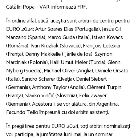
Cătălin Popa – VAR, informează FRF.
În ordine alfabetică, aceştia sunt arbitrii de centru pentru
EURO 2024: Artur Soares Dias (Portugalia), Jesús Gil
Manzano (Spania), Marco Guida (Italia), Istvan Kovacs
(România), Ivan Kruzliak (Slovacia), François Letexier
(Franţa), Danny Makkelie (Ţările de Jos), Szymon
Marciniak (Polonia), Halil Umut Meler (Turcia), Glenn
Nyberg (Suedia), Michael Oliver (Anglia), Daniele Orsato
(Italia), Sandro Schärer (Elveţia), Daniel Siebert
(Germania), Anthony Taylor (Anglia), Clément Turpin
(Franţa), Slavko Vinčić (Slovenia), Felix Zwayer
(Germania). Acestora li se vor alătura, din Argentina,
Facundo Tello împreună cu doi arbitri asistenţi.
În pregătirea pentru EURO 2024, toţi arbitrii nominalizaţi
vor participa, la jumătatea lunii mai, la un seminar