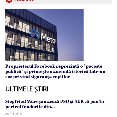
Proprietarul Facebook reprezintă o ”pacoste
publică” și primește o amendă istorică într-un
caz privind siguranța copiilor
ULTIMELE ȘTIRI
Siegfried Mureşan acuză PSD şi AUR că pun în
pericol fondurile din...
astăzi, 16:35