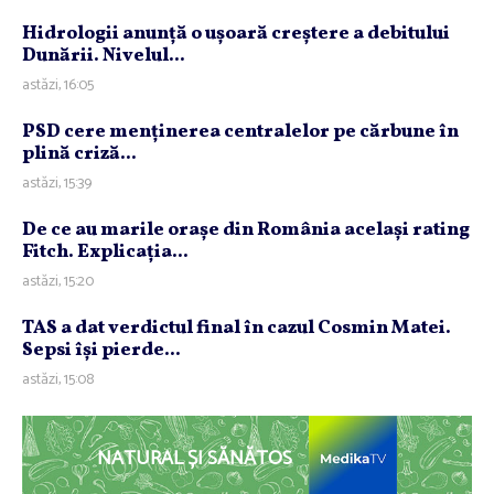
Hidrologii anunţă o uşoară creştere a debitului
Dunării. Nivelul...
astăzi, 16:05
PSD cere menţinerea centralelor pe cărbune în
plină criză...
astăzi, 15:39
De ce au marile oraşe din România acelaşi rating
Fitch. Explicaţia...
astăzi, 15:20
TAS a dat verdictul final în cazul Cosmin Matei.
Sepsi îşi pierde...
astăzi, 15:08
NATURAL ȘI SĂNĂTOS