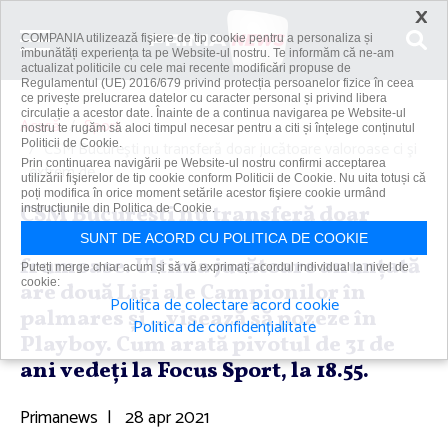
×
COMPANIA utilizează fişiere de tip cookie pentru a personaliza și
îmbunătăți experiența ta pe Website-ul nostru. Te informăm că ne-am
actualizat politicile cu cele mai recente modificări propuse de
Regulamentul (UE) 2016/679 privind protecția persoanelor fizice în ceea
ce privește prelucrarea datelor cu caracter personal și privind libera
circulație a acestor date. Înainte de a continua navigarea pe Website-ul
Acasă
Sport
nostru te rugăm să aloci timpul necesar pentru a citi și înțelege conținutul
Politicii de Cookie.
CSM Bucureşti nu transferă doar jucătoare valoroase ci şi
Prin continuarea navigării pe Website-ul nostru confirmi acceptarea
extrem de...
utilizării fişierelor de tip cookie conform Politicii de Cookie. Nu uita totuși că
poți modifica în orice moment setările acestor fişiere cookie urmând
CSM Bucureşti nu transferă doar
instrucțiunile din Politica de Cookie.
jucătoare valoroase ci şi extrem de
SUNT DE ACORD CU POLITICA DE COOKIE
frumoase. Ultima jucătoare anunţată
Puteți merge chiar acum și să vă exprimați acordul individual la nivel de
cookie:
are două Ligi ale Campionilor în
Politica de colectare acord cookie
palmares şi ...visează să pozeze în
Politica de confidențialitate
Playboy. Cum arată pivotul de 31 de
ani vedeţi la Focus Sport, la 18.55.
Primanews
|
28 apr 2021