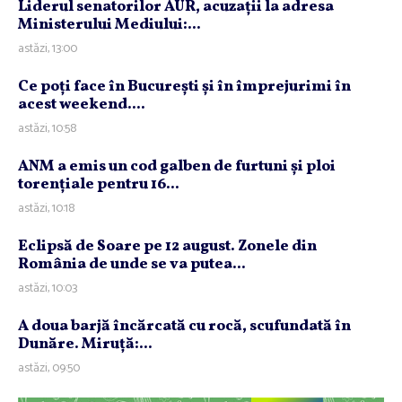
Liderul senatorilor AUR, acuzaţii la adresa
Ministerului Mediului:...
astăzi, 13:00
Ce poţi face în Bucureşti şi în împrejurimi în
acest weekend....
astăzi, 10:58
ANM a emis un cod galben de furtuni şi ploi
torenţiale pentru 16...
astăzi, 10:18
Eclipsă de Soare pe 12 august. Zonele din
România de unde se va putea...
astăzi, 10:03
A doua barjă încărcată cu rocă, scufundată în
Dunăre. Miruţă:...
astăzi, 09:50