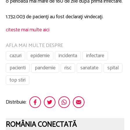
o perioadă mai mare de 180 de zile după prima infectare.
1.732.003 de pacienţi au fost declaraţi vindecaţi.
citeste mai multe aici
AFLA MAI MULTE DESPRE
cazuri
epidemie
incidenta
infectare
pacienti
pandemie
risc
sanatate
spital
top stiri
Distribuie:
ROMÂNIA CONECTATĂ