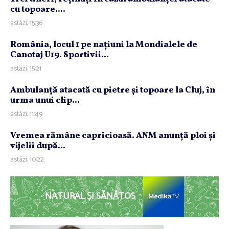
cu topoare....
astăzi, 15:36
România, locul 1 pe naţiuni la Mondialele de
Canotaj U19. Sportivii...
astăzi, 15:21
Ambulanţă atacată cu pietre şi topoare la Cluj, în
urma unui clip...
astăzi, 11:49
Vremea rămâne capricioasă. ANM anunţă ploi şi
vijelii după...
astăzi, 10:22
NATURAL ȘI SĂNĂTOS