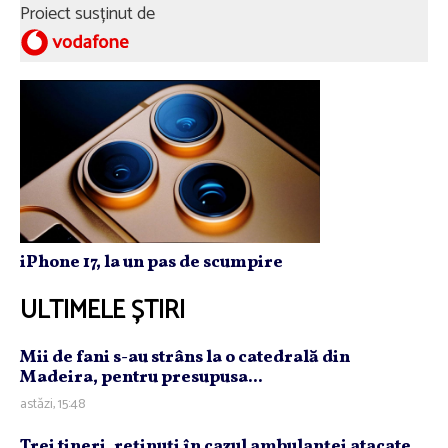
Proiect susținut de
iPhone 17, la un pas de scumpire
ULTIMELE ȘTIRI
Mii de fani s-au strâns la o catedrală din
Madeira, pentru presupusa...
astăzi, 15:48
Trei tineri, reţinuţi în cazul ambulanţei atacate