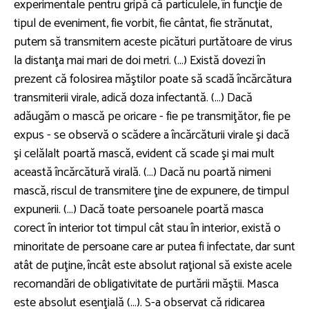
experimentale pentru gripă că particulele, în funcţie de
tipul de eveniment, fie vorbit, fie cântat, fie strănutat,
putem să transmitem aceste picături purtătoare de virus
la distanţa mai mari de doi metri. (...) Există dovezi în
prezent că folosirea măştilor poate să scadă încărcătura
transmiterii virale, adică doza infectantă. (...) Dacă
adăugăm o mască pe oricare - fie pe transmiţător, fie pe
expus - se observă o scădere a încărcăturii virale şi dacă
şi celălalt poartă mască, evident că scade şi mai mult
această încărcătură virală. (...) Dacă nu poartă nimeni
mască, riscul de transmitere ţine de expunere, de timpul
expunerii. (...) Dacă toate persoanele poartă masca
corect în interior tot timpul cât stau în interior, există o
minoritate de persoane care ar putea fi infectate, dar sunt
atât de puţine, încât este absolut raţional să existe acele
recomandări de obligativitate de purtării măştii. Masca
este absolut esenţială (...). S-a observat că ridicarea