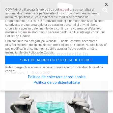
×
COMPANIA utilizează fişiere de tip cookie pentru a personaliza și
îmbunătăți experiența ta pe Website-ul nostru. Te informăm că ne-am
actualizat politicile cu cele mai recente modificări propuse de
Regulamentul (UE) 2016/679 privind protecția persoanelor fizice în ceea
ce privește prelucrarea datelor cu caracter personal și privind libera
circulație a acestor date. Înainte de a continua navigarea pe Website-ul
Acasă
Spitale
nostru te rugăm să aloci timpul necesar pentru a citi și înțelege conținutul
Politicii de Cookie.
Purtarea măştii de protecţie în interior este extrem de
Prin continuarea navigării pe Website-ul nostru confirmi acceptarea
importantă
utilizării fişierelor de tip cookie conform Politicii de Cookie. Nu uita totuși că
poți modifica în orice moment setările acestor fişiere cookie urmând
Purtarea măştii de protecţie în
instrucțiunile din Politica de Cookie.
interior este extrem de importantă
SUNT DE ACORD CU POLITICA DE COOKIE
Puteți merge chiar acum și să vă exprimați acordul individual la nivel de
Primanews
|
6 sep 2021
cookie:
Politica de colectare acord cookie
Politica de confidențialitate