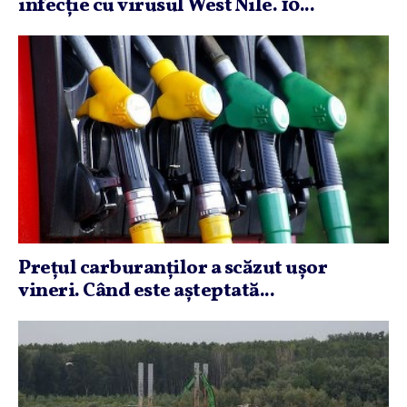
infecţie cu virusul West Nile. 10...
Preţul carburanţilor a scăzut uşor
vineri. Când este aşteptată...