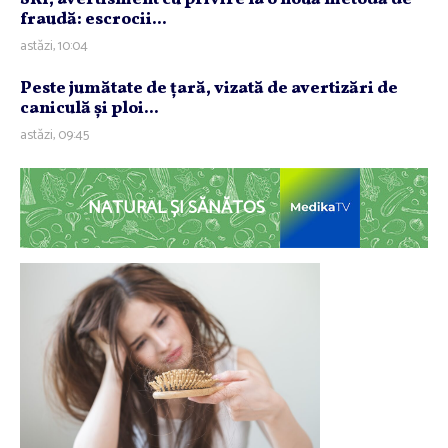
fraudă: escrocii...
astăzi, 10:04
Peste jumătate de ţară, vizată de avertizări de
caniculă şi ploi...
astăzi, 09:45
NATURAL ȘI SĂNĂTOS