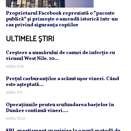
Proprietarul Facebook reprezintă o ”pacoste
publică” și primește o amendă istorică într-un
caz privind siguranța copiilor
ULTIMELE ȘTIRI
Creştere a numărului de cazuri de infecţie cu
virusul West Nile. 10...
astăzi, 12:51
Preţul carburanţilor a scăzut uşor vineri. Când
este aşteptată...
astăzi, 11:11
Operaţiunile pentru scufundarea barjelor în
Dunăre continuă vineri....
astăzi, 10:22
SRI, avertisment cu privire la o nouă metodă de