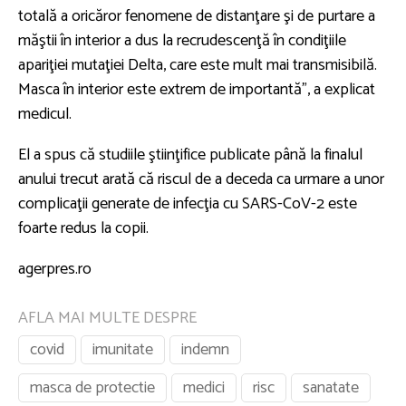
totală a oricăror fenomene de distanţare şi de purtare a
măştii în interior a dus la recrudescenţă în condiţiile
apariţiei mutaţiei Delta, care este mult mai transmisibilă.
Masca în interior este extrem de importantă", a explicat
medicul.
El a spus că studiile ştiinţifice publicate până la finalul
anului trecut arată că riscul de a deceda ca urmare a unor
complicaţii generate de infecţia cu SARS-CoV-2 este
foarte redus la copii.
agerpres.ro
AFLA MAI MULTE DESPRE
covid
imunitate
indemn
masca de protectie
medici
risc
sanatate