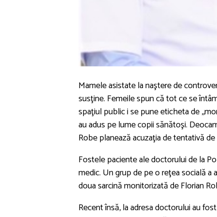
Mamele asistate la naştere de controvers
susţine. Femeile spun că tot ce se întâ
spaţiul public i se pune eticheta de ,,mo
au adus pe lume copii sănătoşi. Deocamd
Robe planează acuzaţia de tentativă de o
Fostele paciente ale doctorului de la Poliz
medic. Un grup de pe o reţea socială a 
doua sarcină monitorizată de Florian Ro
Recent însă, la adresa doctorului au fost