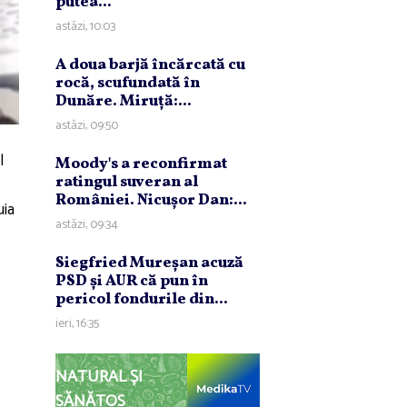
putea...
astăzi, 10:03
A doua barjă încărcată cu
rocă, scufundată în
Dunăre. Miruţă:...
astăzi, 09:50
l
Moody's a reconfirmat
ratingul suveran al
României. Nicuşor Dan:...
uia
astăzi, 09:34
Siegfried Mureşan acuză
PSD şi AUR că pun în
pericol fondurile din...
ieri, 16:35
NATURAL ȘI
SĂNĂTOS