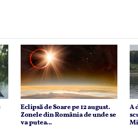
e
Eclipsă de Soare pe 12 august.
A 
Zonele din România de unde se
sc
va putea...
Mi