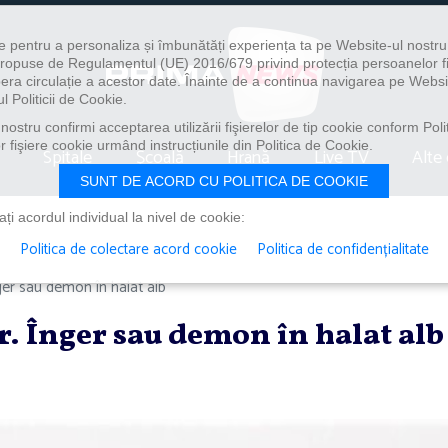
e pentru a personaliza și îmbunătăți experiența ta pe Website-ul nostr
i propuse de Regulamentul (UE) 2016/679 privind protecția persoanelor f
ibera circulație a acestor date. Înainte de a continua navigarea pe Websi
l Politicii de Cookie.
ostru confirmi acceptarea utilizării fişierelor de tip cookie conform Polit
 fişiere cookie urmând instrucțiunile din Politica de Cookie.
Spitale
Școală
Hrană
Live TV
Alte 
SUNT DE ACORD CU POLITICA DE COOKIE
i acordul individual la nivel de cookie:
Politica de colectare acord cookie
Politica de confidențialitate
ger sau demon în halat alb
. Înger sau demon în halat alb