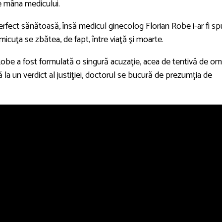
e mâna medicului.
perfect sănătoasă, însă medicul ginecolog Florian Robe i-ar fi s
micuţa se zbătea, de fapt, între viaţă şi moarte.
obe a fost formulată o singură acuzaţie, acea de tentivă de om
la un verdict al justiţiei, doctorul se bucură de prezumţia de