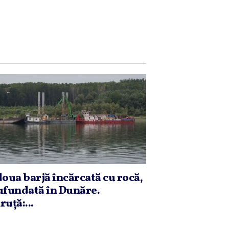
doua barjă încărcată cu rocă,
ufundată în Dunăre.
ruţă:...