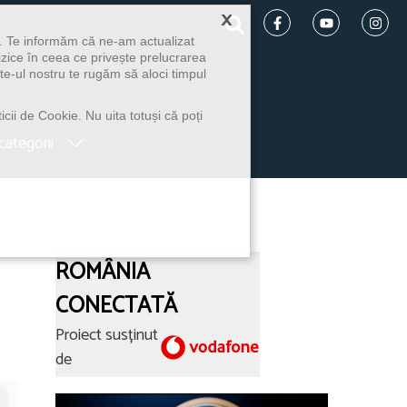
×
u. Te informăm că ne-am actualizat
izice în ceea ce privește prelucrarea
te-ul nostru te rugăm să aloci timpul
icii de Cookie. Nu uita totuși că poți
categorii
ROMÂNIA
CONECTATĂ
Proiect susținut
de