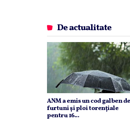
De actualitate
ANM a emis un cod galben d
furtuni şi ploi torenţiale
pentru 16...