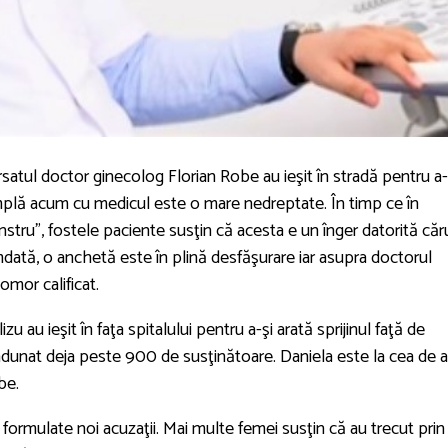
atul doctor ginecolog Florian Robe au ieşit în stradă pentru a-
mplă acum cu medicul este o mare nedreptate. În timp ce în
nstru”, fostele paciente susţin că acesta e un înger datorită căr
ată, o anchetă este în plină desfăşurare iar asupra doctorul
mor calificat.
u au ieşit în faţa spitalului pentru a-şi arată sprijinul faţă de
adunat deja peste 900 de susţinătoare. Daniela este la cea de a
be.
 formulate noi acuzaţii. Mai multe femei susţin că au trecut prin