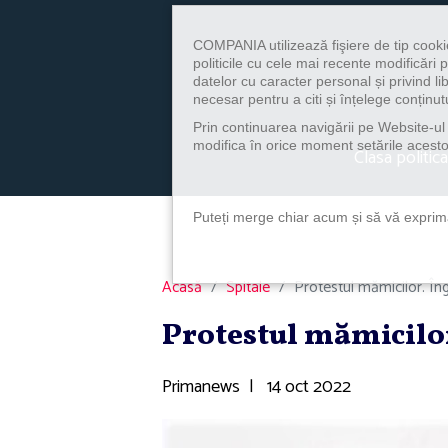
COMPANIA utilizează fişiere de tip cooki
politicile cu cele mai recente modificăr
datelor cu caracter personal și privind l
necesar pentru a citi și înțelege conținutu
Prin continuarea navigării pe Website-ul n
modifica în orice moment setările acestor
Clasa politica
Puteți merge chiar acum și să vă exprimaț
Acasă
Spitale
Protestul mămicilor. În
Protestul mămicilor
Primanews
|
14 oct 2022