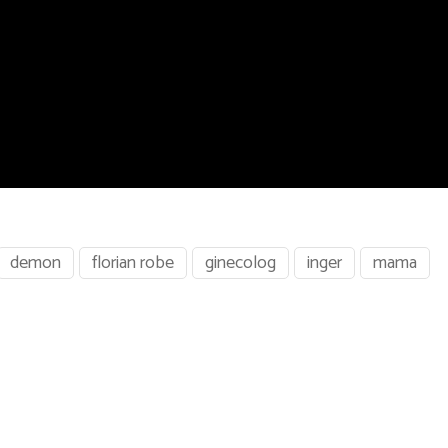
demon
florian robe
ginecolog
inger
mama