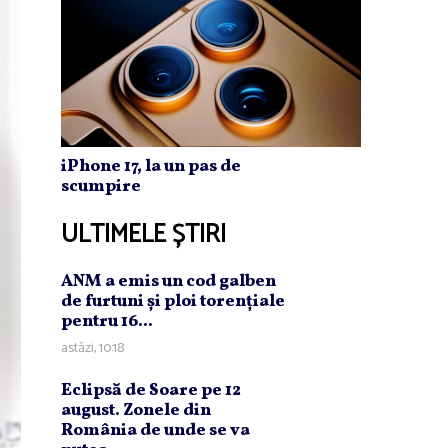
iPhone 17, la un pas de
scumpire
ULTIMELE ȘTIRI
ANM a emis un cod galben
de furtuni şi ploi torenţiale
pentru 16...
astăzi, 10:18
Eclipsă de Soare pe 12
august. Zonele din
România de unde se va