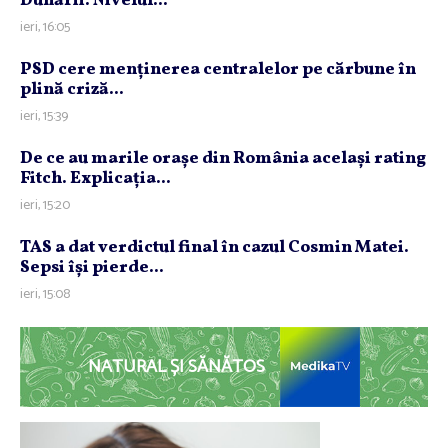
Dunării. Nivelul...
ieri, 16:05
PSD cere menţinerea centralelor pe cărbune în
plină criză...
ieri, 15:39
De ce au marile oraşe din România acelaşi rating
Fitch. Explicaţia...
ieri, 15:20
TAS a dat verdictul final în cazul Cosmin Matei.
Sepsi îşi pierde...
ieri, 15:08
NATURAL ȘI SĂNĂTOS