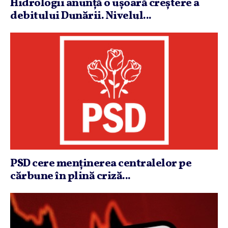
Hidrologii anunţă o uşoară creştere a
debitului Dunării. Nivelul...
PSD cere menţinerea centralelor pe
cărbune în plină criză...