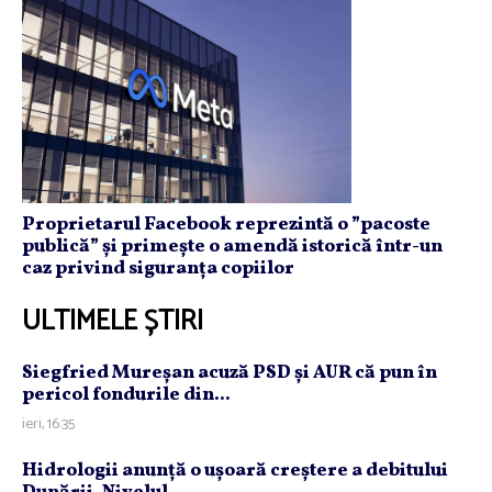
Proprietarul Facebook reprezintă o ”pacoste
publică” și primește o amendă istorică într-un
caz privind siguranța copiilor
ULTIMELE ȘTIRI
Siegfried Mureşan acuză PSD şi AUR că pun în
pericol fondurile din...
ieri, 16:35
Hidrologii anunţă o uşoară creştere a debitului