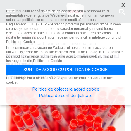
×
COMPANIA utilizează fişiere de tip cookie pentru a personaliza și
îmbunătăți experiența ta pe Website-ul nostru. Te informăm că ne-am
actualizat politicile cu cele mai recente modificări propuse de
Regulamentul (UE) 2016/679 privind protecția persoanelor fizice în ceea
ce privește prelucrarea datelor cu caracter personal și privind libera
circulație a acestor date. Înainte de a continua navigarea pe Website-ul
Acasă
Spitale
nostru te rugăm să aloci timpul necesar pentru a citi și înțelege conținutul
Politicii de Cookie.
Număr constant de infectări la nivel naţional
Prin continuarea navigării pe Website-ul nostru confirmi acceptarea
utilizării fişierelor de tip cookie conform Politicii de Cookie. Nu uita totuși că
Număr constant de infectări la nivel
poți modifica în orice moment setările acestor fişiere cookie urmând
instrucțiunile din Politica de Cookie.
naţional
SUNT DE ACORD CU POLITICA DE COOKIE
Primanews
|
4 mar 2022
Puteți merge chiar acum și să vă exprimați acordul individual la nivel de
cookie:
Politica de colectare acord cookie
Politica de confidențialitate