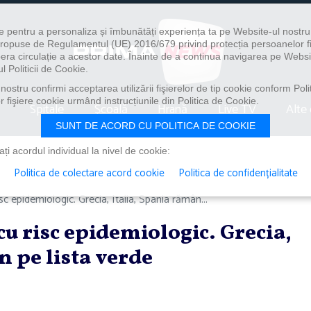
e pentru a personaliza și îmbunătăți experiența ta pe Website-ul nostr
i propuse de Regulamentul (UE) 2016/679 privind protecția persoanelor f
ibera circulație a acestor date. Înainte de a continua navigarea pe Websi
l Politicii de Cookie.
ostru confirmi acceptarea utilizării fişierelor de tip cookie conform Polit
 fişiere cookie urmând instrucțiunile din Politica de Cookie.
Spitale
Școală
Hrană
Live TV
Alte 
SUNT DE ACORD CU POLITICA DE COOKIE
i acordul individual la nivel de cookie:
Politica de colectare acord cookie
Politica de confidențialitate
isc epidemiologic. Grecia, Italia, Spania rămân...
 cu risc epidemiologic. Grecia,
n pe lista verde