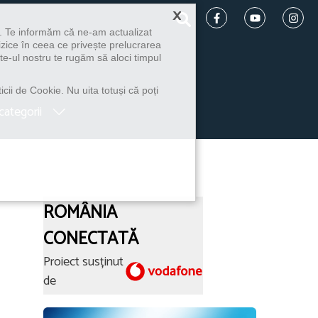
×
u. Te informăm că ne-am actualizat
izice în ceea ce privește prelucrarea
te-ul nostru te rugăm să aloci timpul
icii de Cookie. Nu uita totuși că poți
categorii
ROMÂNIA
CONECTATĂ
Proiect susținut
de