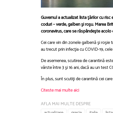
Guvernul a actualizat lista ţărilor cu ris
coduri – verde, galben şi roşu. Marea Bri
coronavirus, care se răspândeşte acolo cu
Cei care vin din zonele galbenă şi roşie 
au trecut prin infecţia cu COVID-19, cele
De asemenea, scutirea de carantină este va
vârste între 3 şi 16 ani, dacă au un test 
În plus, sunt scutiţi de carantină cei care
Citeste mai multe aici
AFLA MAI MULTE DESPRE
actualizare
grecia
italia
lista