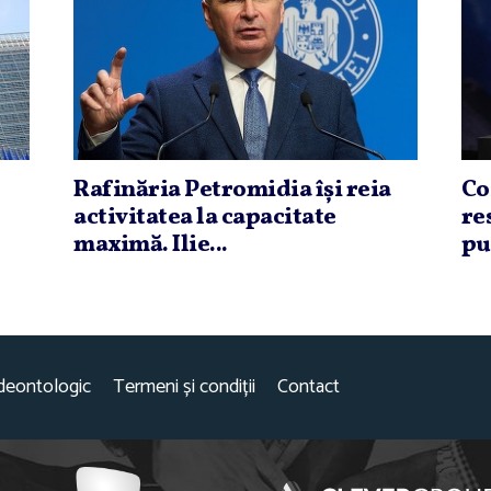
Rafinăria Petromidia îşi reia
Co
activitatea la capacitate
re
maximă. Ilie...
pu
deontologic
Termeni și condiții
Contact