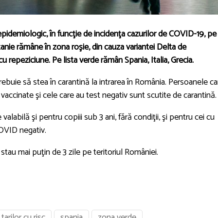
c epidemiologic, în funcţie de incidenţa cazurilor de COVID-19, pe
tanie rămâne în zona roşie, din cauza variantei Delta de
 repeziciune. Pe lista verde rămân Spania, Italia, Grecia.
trebuie să stea în carantină la intrarea în România. Persoanele ca
 vaccinate şi cele care au test negativ sunt scutite de carantină.
labilă şi pentru copiii sub 3 ani, fără condiţii, şi pentru cei cu
COVID negativ.
 stau mai puţin de 3 zile pe teritoriul României.
 tarilor cu risc
spania
zona verde