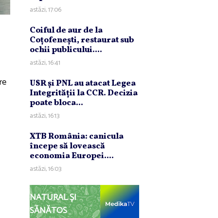
astăzi, 17:06
Coiful de aur de la
Coţofeneşti, restaurat sub
ochii publicului....
astăzi, 16:41
re
USR şi PNL au atacat Legea
Integrităţii la CCR. Decizia
poate bloca...
astăzi, 16:13
XTB România: canicula
începe să lovească
economia Europei....
astăzi, 16:03
NATURAL ȘI
SĂNĂTOS