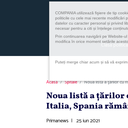
COMPANIA utilizează fişiere de tip cooki
politicile cu cele mai recente modificăr
datelor cu caracter personal și privind l
necesar pentru a citi și înțelege conținutu
Prin continuarea navigării pe Website-ul n
modifica în orice moment setările acestor
Clasa politica
Puteți merge chiar acum și să vă exprimaț
Acasă
Spitale
Noua listă a ţărilor cu r
Noua listă a ţărilor
Italia, Spania rămâ
Primanews
|
25 iun 2021