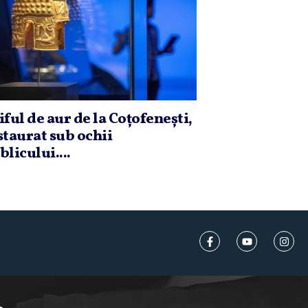
iful de aur de la Coţofeneşti,
staurat sub ochii
blicului....