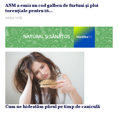
ANM a emis un cod galben de furtuni şi ploi
torenţiale pentru 16...
astăzi, 10:18
NATURAL ȘI SĂNĂTOS
Cum ne hidratăm părul pe timp de caniculă