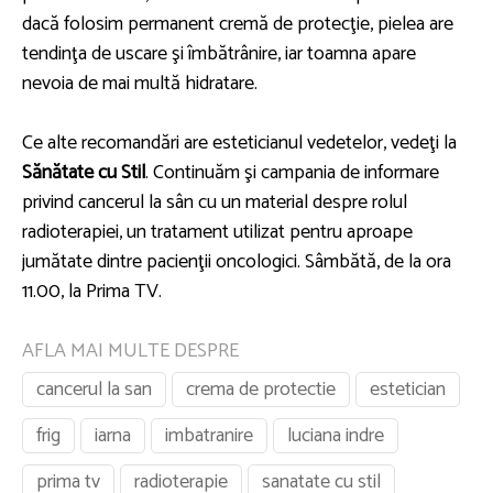
dacă folosim permanent cremă de protecţie, pielea are
tendinţa de uscare şi îmbătrânire, iar toamna apare
nevoia de mai multă hidratare.
Ce alte recomandări are esteticianul vedetelor, vedeţi la
Sănătate cu Stil
. Continuăm şi campania de informare
privind cancerul la sân cu un material despre rolul
radioterapiei, un tratament utilizat pentru aproape
jumătate dintre pacienţii oncologici. Sâmbătă, de la ora
11.00, la Prima TV.
AFLA MAI MULTE DESPRE
cancerul la san
crema de protectie
estetician
frig
iarna
imbatranire
luciana indre
prima tv
radioterapie
sanatate cu stil