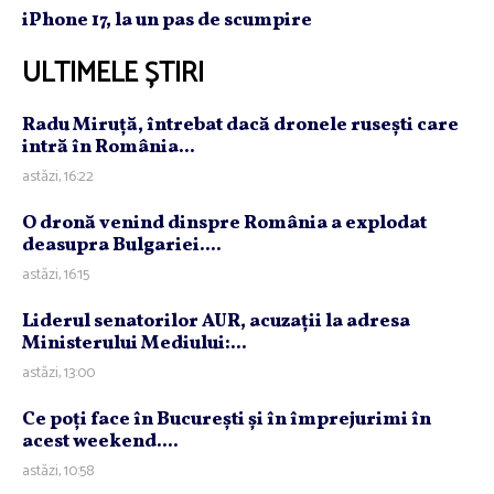
iPhone 17, la un pas de scumpire
ULTIMELE ȘTIRI
Radu Miruţă, întrebat dacă dronele ruseşti care
intră în România...
astăzi, 16:22
O dronă venind dinspre România a explodat
deasupra Bulgariei....
astăzi, 16:15
Liderul senatorilor AUR, acuzaţii la adresa
Ministerului Mediului:...
astăzi, 13:00
Ce poţi face în Bucureşti şi în împrejurimi în
acest weekend....
astăzi, 10:58