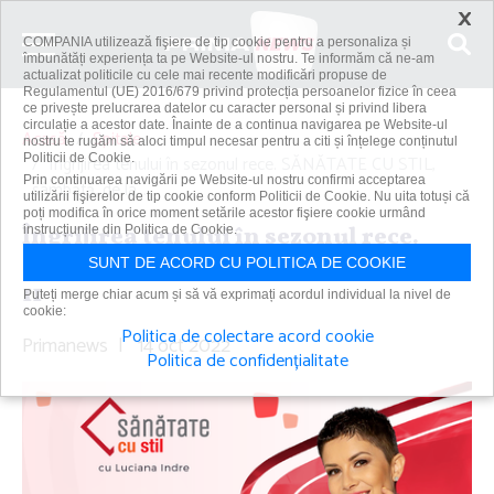
×
COMPANIA utilizează fişiere de tip cookie pentru a personaliza și
îmbunătăți experiența ta pe Website-ul nostru. Te informăm că ne-am
actualizat politicile cu cele mai recente modificări propuse de
Regulamentul (UE) 2016/679 privind protecția persoanelor fizice în ceea
ce privește prelucrarea datelor cu caracter personal și privind libera
circulație a acestor date. Înainte de a continua navigarea pe Website-ul
Acasă
Spitale
nostru te rugăm să aloci timpul necesar pentru a citi și înțelege conținutul
Politicii de Cookie.
Îngrijirea tenului în sezonul rece. SĂNĂTATE CU STIL,
Prin continuarea navigării pe Website-ul nostru confirmi acceptarea
sâmbătă, de la...
utilizării fişierelor de tip cookie conform Politicii de Cookie. Nu uita totuși că
poți modifica în orice moment setările acestor fişiere cookie urmând
Îngrijirea tenului în sezonul rece.
instrucțiunile din Politica de Cookie.
SĂNĂTATE CU STIL, sâmbătă, de la ora
SUNT DE ACORD CU POLITICA DE COOKIE
11
Puteți merge chiar acum și să vă exprimați acordul individual la nivel de
cookie:
Politica de colectare acord cookie
Primanews
|
14 oct 2022
Politica de confidențialitate