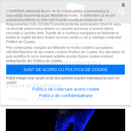
×
COMPANIA utilizează fişiere de tip cookie pentru a personaliza și
îmbunătăți experiența ta pe Website-ul nostru. Te informăm că ne-am
actualizat politicile cu cele mai recente modificări propuse de
Regulamentul (UE) 2016/679 privind protecția persoanelor fizice în ceea
ce privește prelucrarea datelor cu caracter personal și privind libera
circulație a acestor date. Înainte de a continua navigarea pe Website-ul
Acasă
Spitale
nostru te rugăm să aloci timpul necesar pentru a citi și înțelege conținutul
Politicii de Cookie.
EMA recomandă introducerea inflamaţiilor cardiace pe lista
Prin continuarea navigării pe Website-ul nostru confirmi acceptarea
efectelor...
utilizării fişierelor de tip cookie conform Politicii de Cookie. Nu uita totuși că
poți modifica în orice moment setările acestor fişiere cookie urmând
EMA recomandă introducerea
instrucțiunile din Politica de Cookie.
inflamaţiilor cardiace pe lista
SUNT DE ACORD CU POLITICA DE COOKIE
efectelor adverse ale vaccinurilor
Puteți merge chiar acum și să vă exprimați acordul individual la nivel de
cookie:
Pfizer şi Moderna
Politica de colectare acord cookie
Politica de confidențialitate
Primanews
|
9 iul 2021