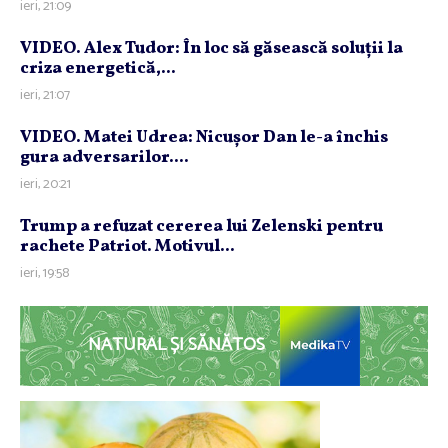
ieri, 21:09
VIDEO. Alex Tudor: În loc să găsească soluţii la
criza energetică,...
ieri, 21:07
VIDEO. Matei Udrea: Nicuşor Dan le-a închis
gura adversarilor....
ieri, 20:21
Trump a refuzat cererea lui Zelenski pentru
rachete Patriot. Motivul...
ieri, 19:58
NATURAL ȘI SĂNĂTOS