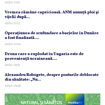
astăzi, 11:49
Vremea rămâne capricioasă. ANM anunţă ploi şi
vijelii după...
astăzi, 10:22
Operaţiunea de scufundare a barjelor în Dunăre
a fost finalizată....
astăzi, 10:04
Drona care a explodat în Ungaria este de
provenienţă ucraineană....
astăzi, 09:51
Alexandru Robogete, despre posturile deblocate
din sănătate: „Nu...
astăzi, 09:38
NATURAL ȘI SĂNĂTOS