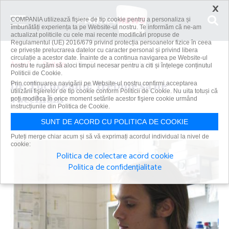
×
COMPANIA utilizează fişiere de tip cookie pentru a personaliza și
îmbunătăți experiența ta pe Website-ul nostru. Te informăm că ne-am
actualizat politicile cu cele mai recente modificări propuse de
Regulamentul (UE) 2016/679 privind protecția persoanelor fizice în ceea
ce privește prelucrarea datelor cu caracter personal și privind libera
circulație a acestor date. Înainte de a continua navigarea pe Website-ul
Acasă
Spitale
Dr. Ţucureanu: Trebuie să ne vaccinăm
nostru te rugăm să aloci timpul necesar pentru a citi și înțelege conținutul
Politicii de Cookie.
Dr. Ţucureanu: Trebuie să ne
Prin continuarea navigării pe Website-ul nostru confirmi acceptarea
utilizării fişierelor de tip cookie conform Politicii de Cookie. Nu uita totuși că
vaccinăm
poți modifica în orice moment setările acestor fişiere cookie urmând
instrucțiunile din Politica de Cookie.
Primanews
|
2 dec 2021
SUNT DE ACORD CU POLITICA DE COOKIE
Puteți merge chiar acum și să vă exprimați acordul individual la nivel de
cookie:
Politica de colectare acord cookie
Politica de confidențialitate