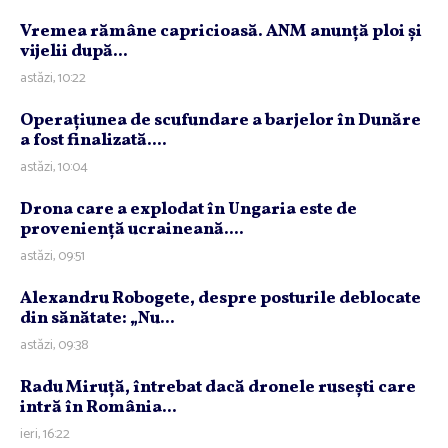
Vremea rămâne capricioasă. ANM anunţă ploi şi
vijelii după...
astăzi, 10:22
Operaţiunea de scufundare a barjelor în Dunăre
a fost finalizată....
astăzi, 10:04
Drona care a explodat în Ungaria este de
provenienţă ucraineană....
astăzi, 09:51
Alexandru Robogete, despre posturile deblocate
din sănătate: „Nu...
astăzi, 09:38
Radu Miruţă, întrebat dacă dronele ruseşti care
intră în România...
ieri, 16:22