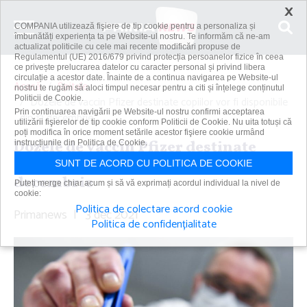
×
COMPANIA utilizează fişiere de tip cookie pentru a personaliza și
îmbunătăți experiența ta pe Website-ul nostru. Te informăm că ne-am
actualizat politicile cu cele mai recente modificări propuse de
Regulamentul (UE) 2016/679 privind protecția persoanelor fizice în ceea
ce privește prelucrarea datelor cu caracter personal și privind libera
circulație a acestor date. Înainte de a continua navigarea pe Website-ul
Acasă
Spitale
nostru te rugăm să aloci timpul necesar pentru a citi și înțelege conținutul
Politicii de Cookie.
Dozele de vaccin Pfizer destinate copiilor vor fi disponibile
Prin continuarea navigării pe Website-ul nostru confirmi acceptarea
din 13 decembrie
utilizării fişierelor de tip cookie conform Politicii de Cookie. Nu uita totuși că
poți modifica în orice moment setările acestor fişiere cookie urmând
Dozele de vaccin Pfizer destinate
instrucțiunile din Politica de Cookie.
copiilor vor fi disponibile din 13
SUNT DE ACORD CU POLITICA DE COOKIE
decembrie
Puteți merge chiar acum și să vă exprimați acordul individual la nivel de
cookie:
Politica de colectare acord cookie
Primanews
|
3 dec 2021
Politica de confidențialitate