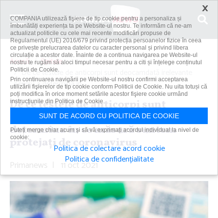
×
COMPANIA utilizează fişiere de tip cookie pentru a personaliza și
îmbunătăți experiența ta pe Website-ul nostru. Te informăm că ne-am
actualizat politicile cu cele mai recente modificări propuse de
Regulamentul (UE) 2016/679 privind protecția persoanelor fizice în ceea
ce privește prelucrarea datelor cu caracter personal și privind libera
circulație a acestor date. Înainte de a continua navigarea pe Website-ul
Acasă
Spitale
nostru te rugăm să aloci timpul necesar pentru a citi și înțelege conținutul
Politicii de Cookie.
De ce testele de anticorpi sunt deocamdată irelevante
Prin continuarea navigării pe Website-ul nostru confirmi acceptarea
pentru a determina în...
utilizării fişierelor de tip cookie conform Politicii de Cookie. Nu uita totuși că
poți modifica în orice moment setările acestor fişiere cookie urmând
De ce testele de anticorpi sunt
instrucțiunile din Politica de Cookie.
deocamdată irelevante pentru a
SUNT DE ACORD CU POLITICA DE COOKIE
determina în ce măsură suntem
Puteți merge chiar acum și să vă exprimați acordul individual la nivel de
cookie:
protejaţi de coronavirus
Politica de colectare acord cookie
Politica de confidențialitate
Primanews
|
11 oct 2021