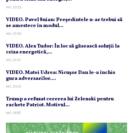
ieri, 22:53
VIDEO. Pavel Suian: Preşedintele n-ar trebui să
se amestece în modul...
ieri, 21:09
VIDEO. Alex Tudor: În loc să găsească soluţii la
criza energetică,...
ieri, 21:07
VIDEO. Matei Udrea: Nicuşor Dan le-a închis
gura adversarilor....
ieri, 20:21
Trump a refuzat cererea lui Zelenski pentru
rachete Patriot. Motivul...
ieri, 19:58