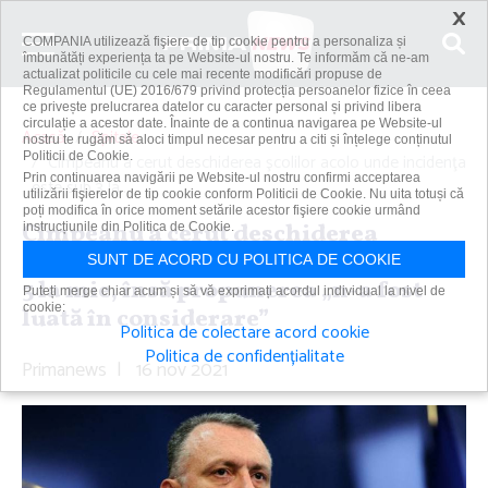
×
COMPANIA utilizează fişiere de tip cookie pentru a personaliza și
îmbunătăți experiența ta pe Website-ul nostru. Te informăm că ne-am
actualizat politicile cu cele mai recente modificări propuse de
Regulamentul (UE) 2016/679 privind protecția persoanelor fizice în ceea
ce privește prelucrarea datelor cu caracter personal și privind libera
circulație a acestor date. Înainte de a continua navigarea pe Website-ul
Acasă
Spitale
nostru te rugăm să aloci timpul necesar pentru a citi și înțelege conținutul
Politicii de Cookie.
Cîmpeanu a cerut deschiderea şcolilor acolo unde incidenţa
Prin continuarea navigării pe Website-ul nostru confirmi acceptarea
este sub 3 la...
utilizării fişierelor de tip cookie conform Politicii de Cookie. Nu uita totuși că
poți modifica în orice moment setările acestor fişiere cookie urmând
Cîmpeanu a cerut deschiderea
instrucțiunile din Politica de Cookie.
şcolilor acolo unde incidenţa este sub
SUNT DE ACORD CU POLITICA DE COOKIE
3 la mie, însă propunerea „n-a fost
Puteți merge chiar acum și să vă exprimați acordul individual la nivel de
cookie:
luată în considerare”
Politica de colectare acord cookie
Politica de confidențialitate
Primanews
|
16 nov 2021