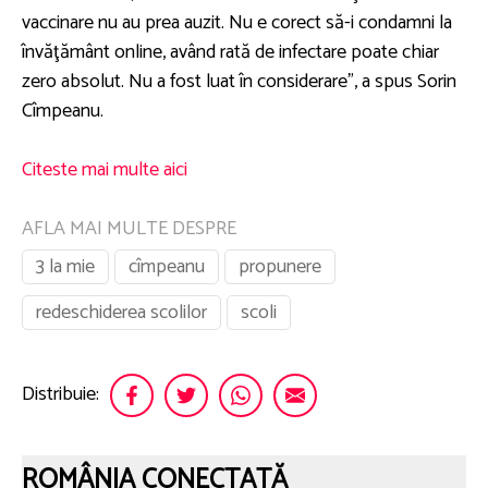
vaccinare nu au prea auzit. Nu e corect să-i condamni la
învăţământ online, având rată de infectare poate chiar
zero absolut. Nu a fost luat în considerare”, a spus Sorin
Cîmpeanu.
Citeste mai multe aici
AFLA MAI MULTE DESPRE
3 la mie
cîmpeanu
propunere
redeschiderea scolilor
scoli
Distribuie:
ROMÂNIA CONECTATĂ