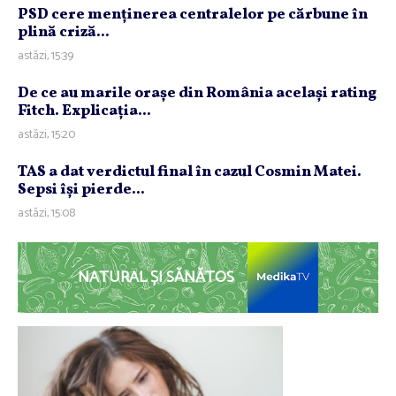
PSD cere menţinerea centralelor pe cărbune în
plină criză...
astăzi, 15:39
De ce au marile oraşe din România acelaşi rating
Fitch. Explicaţia...
astăzi, 15:20
TAS a dat verdictul final în cazul Cosmin Matei.
Sepsi îşi pierde...
astăzi, 15:08
NATURAL ȘI SĂNĂTOS