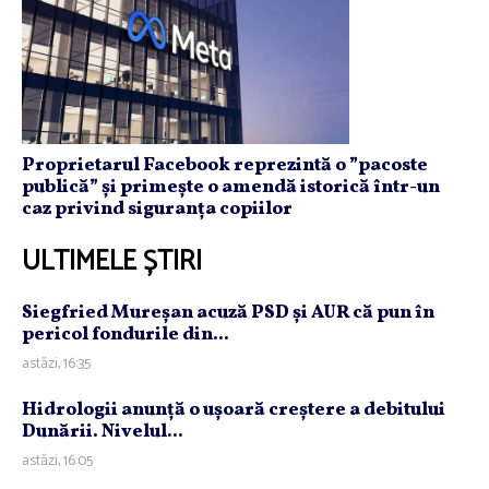
Proprietarul Facebook reprezintă o ”pacoste
publică” și primește o amendă istorică într-un
caz privind siguranța copiilor
ULTIMELE ȘTIRI
Siegfried Mureşan acuză PSD şi AUR că pun în
pericol fondurile din...
astăzi, 16:35
Hidrologii anunţă o uşoară creştere a debitului
Dunării. Nivelul...
astăzi, 16:05