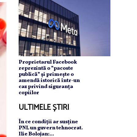
Proprietarul Facebook
reprezintă o ”pacoste
publică” și primește o
amendă istorică într-un
caz privind siguranța
copiilor
ULTIMELE ȘTIRI
În ce condiţii ar susţine
PNL un guvern tehnocrat.
Ilie Bolojan:...