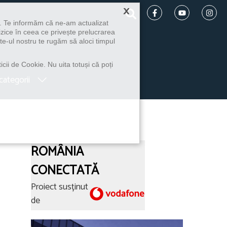
×
u. Te informăm că ne-am actualizat
izice în ceea ce privește prelucrarea
te-ul nostru te rugăm să aloci timpul
icii de Cookie. Nu uita totuși că poți
categorii
ROMÂNIA
CONECTATĂ
Proiect susținut
de