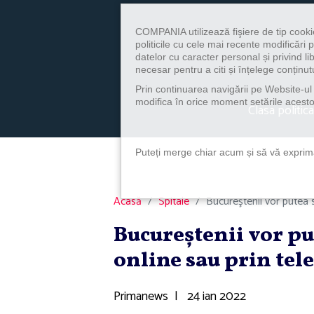
COMPANIA utilizează fişiere de tip cooki
politicile cu cele mai recente modificăr
datelor cu caracter personal și privind l
necesar pentru a citi și înțelege conținutu
Prin continuarea navigării pe Website-ul n
modifica în orice moment setările acestor
Clasa politica
Puteți merge chiar acum și să vă exprimaț
Acasă
Spitale
Bucureştenii vor putea s
Bucureştenii vor pu
online sau prin tel
Primanews
|
24 ian 2022