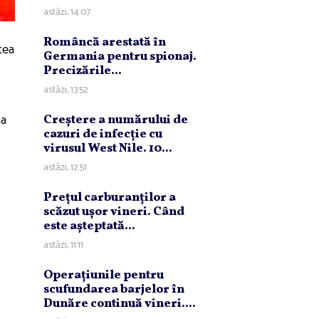
astăzi, 14:07
Româncă arestată în
tea
Germania pentru spionaj.
Precizările...
astăzi, 13:52
na
Creştere a numărului de
cazuri de infecţie cu
virusul West Nile. 10...
astăzi, 12:51
Preţul carburanţilor a
scăzut uşor vineri. Când
este aşteptată...
astăzi, 11:11
Operaţiunile pentru
scufundarea barjelor în
Dunăre continuă vineri....