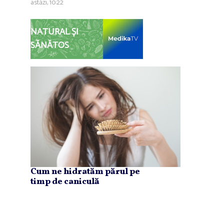
astăzi, 10:22
NATURAL ȘI
SĂNĂTOS
Cum ne hidratăm părul pe
timp de caniculă