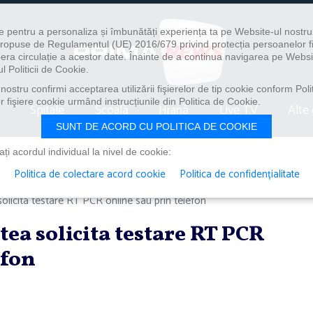
e pentru a personaliza și îmbunătăți experiența ta pe Website-ul nostr
i propuse de Regulamentul (UE) 2016/679 privind protecția persoanelor f
ibera circulație a acestor date. Înainte de a continua navigarea pe Websi
l Politicii de Cookie.
ostru confirmi acceptarea utilizării fişierelor de tip cookie conform Polit
 fişiere cookie urmând instrucțiunile din Politica de Cookie.
Spitale
Școală
Hrană
Live TV
Alte 
SUNT DE ACORD CU POLITICA DE COOKIE
i acordul individual la nivel de cookie:
Politica de colectare acord cookie
Politica de confidențialitate
olicita testare RT PCR online sau prin telefon
tea solicita testare RT PCR
efon