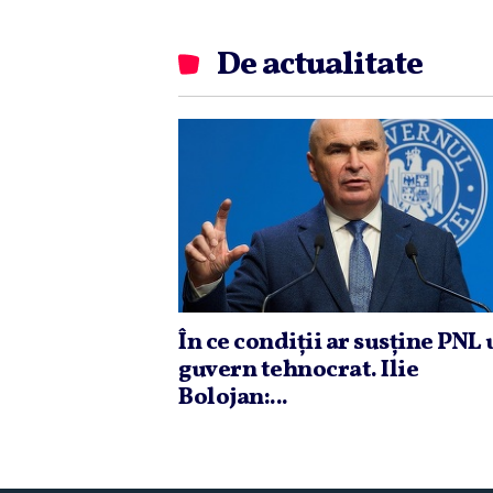
De actualitate
În ce condiţii ar susţine PNL
guvern tehnocrat. Ilie
Bolojan:...