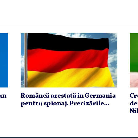
 un
Româncă arestată în Germania
Cr
pentru spionaj. Precizările...
de
Nil