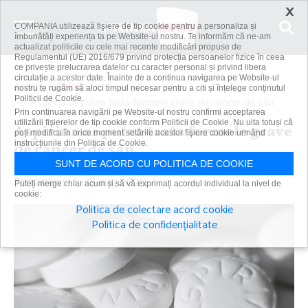
×
COMPANIA utilizează fişiere de tip cookie pentru a personaliza și
îmbunătăți experiența ta pe Website-ul nostru. Te informăm că ne-am
actualizat politicile cu cele mai recente modificări propuse de
Regulamentul (UE) 2016/679 privind protecția persoanelor fizice în ceea
ce privește prelucrarea datelor cu caracter personal și privind libera
circulație a acestor date. Înainte de a continua navigarea pe Website-ul
Acasă
Spitale
nostru te rugăm să aloci timpul necesar pentru a citi și înțelege conținutul
Politicii de Cookie.
Aspirina ar putea trata formele grave de cancer de sân
Prin continuarea navigării pe Website-ul nostru confirmi acceptarea
utilizării fişierelor de tip cookie conform Politicii de Cookie. Nu uita totuși că
Aspirina ar putea trata formele grave
poți modifica în orice moment setările acestor fişiere cookie urmând
instrucțiunile din Politica de Cookie.
de cancer de sân
SUNT DE ACORD CU POLITICA DE COOKIE
Primanews
|
18 aug 2021
Puteți merge chiar acum și să vă exprimați acordul individual la nivel de
cookie:
Politica de colectare acord cookie
Politica de confidențialitate