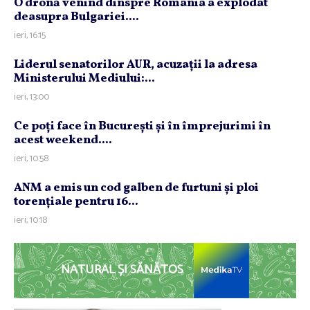
O dronă venind dinspre România a explodat
deasupra Bulgariei....
ieri, 16:15
Liderul senatorilor AUR, acuzaţii la adresa
Ministerului Mediului:...
ieri, 13:00
Ce poţi face în Bucureşti şi în împrejurimi în
acest weekend....
ieri, 10:58
ANM a emis un cod galben de furtuni şi ploi
torenţiale pentru 16...
ieri, 10:18
NATURAL ȘI SĂNĂTOS