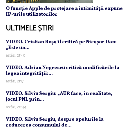
O funcție Apple de protejare a intimității expune
IP-urile utilizatorilor
ULTIMELE ȘTIRI
VIDEO. Cristian Roşu îl critică pe Nicuşor Dan:
„Este un...
astăzi, 21:40
VIDEO. Adrian Negrescu critică modificările la
legea integrităţii:...
astăzi, 21:17
VIDEO. Silviu Sergiu: „AUR face, în realitate,
jocul PNL prin...
astăzi, 20:44
VIDEO. Silviu Sergiu, despre apelurile la
reducerea consumului de...