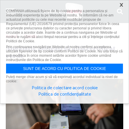
×
COMPANIA utilizează fişiere de tip cookie pentru a personaliza și
îmbunătăți experiența ta pe Website-ul nostru. Te informăm că ne-am
actualizat politicile cu cele mai recente modificări propuse de
Regulamentul (UE) 2016/679 privind protecția persoanelor fizice în ceea
ce privește prelucrarea datelor cu caracter personal și privind libera
circulație a acestor date. Înainte de a continua navigarea pe Website-ul
Acasă
Spitale
Angajaţii, obligaţi să aibă certificat verde
nostru te rugăm să aloci timpul necesar pentru a citi și înțelege conținutul
Politicii de Cookie.
Angajaţii, obligaţi să aibă certificat
Prin continuarea navigării pe Website-ul nostru confirmi acceptarea
utilizării fişierelor de tip cookie conform Politicii de Cookie. Nu uita totuși că
verde
poți modifica în orice moment setările acestor fişiere cookie urmând
instrucțiunile din Politica de Cookie.
Primanews
|
27 oct 2021
SUNT DE ACORD CU POLITICA DE COOKIE
Puteți merge chiar acum și să vă exprimați acordul individual la nivel de
cookie:
Politica de colectare acord cookie
Politica de confidențialitate