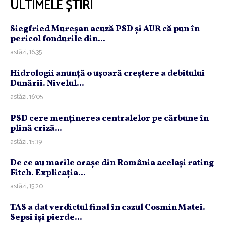
ULTIMELE ȘTIRI
Siegfried Mureşan acuză PSD şi AUR că pun în
pericol fondurile din...
astăzi, 16:35
Hidrologii anunţă o uşoară creştere a debitului
Dunării. Nivelul...
astăzi, 16:05
PSD cere menţinerea centralelor pe cărbune în
plină criză...
astăzi, 15:39
De ce au marile oraşe din România acelaşi rating
Fitch. Explicaţia...
astăzi, 15:20
TAS a dat verdictul final în cazul Cosmin Matei.
Sepsi îşi pierde...