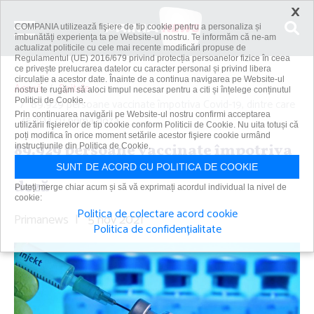
×
COMPANIA utilizează fişiere de tip cookie pentru a personaliza și
îmbunătăți experiența ta pe Website-ul nostru. Te informăm că ne-am
actualizat politicile cu cele mai recente modificări propuse de
Regulamentul (UE) 2016/679 privind protecția persoanelor fizice în ceea
ce privește prelucrarea datelor cu caracter personal și privind libera
circulație a acestor date. Înainte de a continua navigarea pe Website-ul
Acasă
Spitale
nostru te rugăm să aloci timpul necesar pentru a citi și înțelege conținutul
Politicii de Cookie.
89.929 persoane vaccinate împotriva Covid-19, dintre care
Prin continuarea navigării pe Website-ul nostru confirmi acceptarea
45.204 cu prima doză
utilizării fişierelor de tip cookie conform Politicii de Cookie. Nu uita totuși că
poți modifica în orice moment setările acestor fişiere cookie urmând
89.929 persoane vaccinate împotriva
instrucțiunile din Politica de Cookie.
Covid-19, dintre care 45.204 cu prima
SUNT DE ACORD CU POLITICA DE COOKIE
doză
Puteți merge chiar acum și să vă exprimați acordul individual la nivel de
cookie:
Politica de colectare acord cookie
Primanews
|
5 nov 2021
Politica de confidențialitate