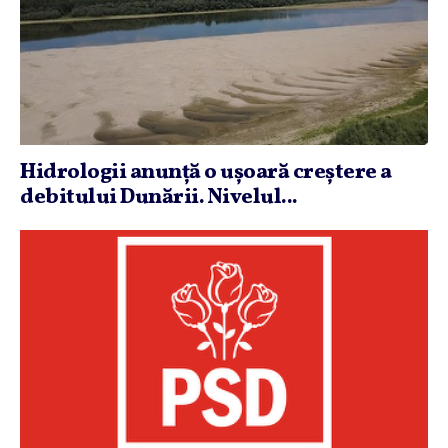
Hidrologii anunţă o uşoară creştere a
debitului Dunării. Nivelul...