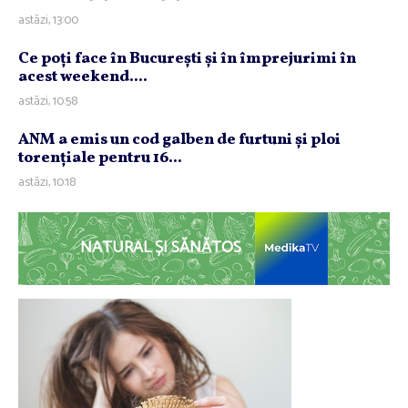
astăzi, 13:00
Ce poţi face în Bucureşti şi în împrejurimi în
acest weekend....
astăzi, 10:58
ANM a emis un cod galben de furtuni şi ploi
torenţiale pentru 16...
astăzi, 10:18
NATURAL ȘI SĂNĂTOS