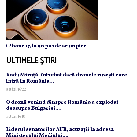
iPhone 17, la un pas de scumpire
ULTIMELE ȘTIRI
Radu Miruţă, întrebat dacă dronele ruseşti care
intră în România...
astăzi, 16:22
O dronă venind dinspre România a explodat
deasupra Bulgariei....
astăzi, 16:15
Liderul senatorilor AUR, acuzaţii la adresa
Ministerului Mediului:...