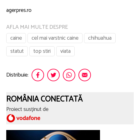
agerpres.ro
AFLA MAI MULTE DESPRE
caine
cel mai varstnic caine
chihuahua
statut
top stiri
viata
Distribuie:
ROMÂNIA CONECTATĂ
Proiect susținut de