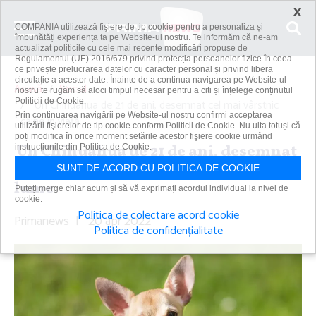
×
COMPANIA utilizează fişiere de tip cookie pentru a personaliza și
îmbunătăți experiența ta pe Website-ul nostru. Te informăm că ne-am
actualizat politicile cu cele mai recente modificări propuse de
Regulamentul (UE) 2016/679 privind protecția persoanelor fizice în ceea
ce privește prelucrarea datelor cu caracter personal și privind libera
circulație a acestor date. Înainte de a continua navigarea pe Website-ul
Acasă
Social
nostru te rugăm să aloci timpul necesar pentru a citi și înțelege conținutul
Politicii de Cookie.
Un Chihuahua de 21 de ani, desemnat cel mai vârstnic
Prin continuarea navigării pe Website-ul nostru confirmi acceptarea
câine în viaţă...
utilizării fişierelor de tip cookie conform Politicii de Cookie. Nu uita totuși că
poți modifica în orice moment setările acestor fişiere cookie urmând
Un Chihuahua de 21 de ani, desemnat
instrucțiunile din Politica de Cookie.
cel mai vârstnic câine în viaţă din
SUNT DE ACORD CU POLITICA DE COOKIE
lume
Puteți merge chiar acum și să vă exprimați acordul individual la nivel de
cookie:
Politica de colectare acord cookie
Primanews
|
20 apr 2022
Politica de confidențialitate