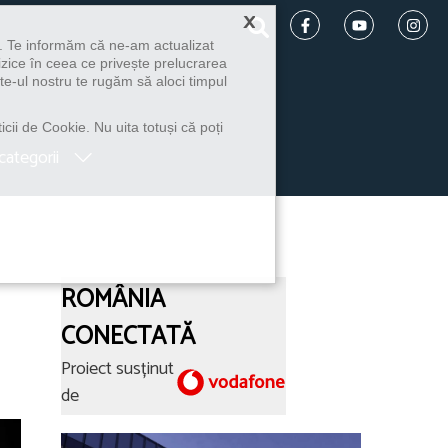
×
u. Te informăm că ne-am actualizat
izice în ceea ce privește prelucrarea
te-ul nostru te rugăm să aloci timpul
icii de Cookie. Nu uita totuși că poți
categorii
ROMÂNIA
CONECTATĂ
Proiect susținut
de