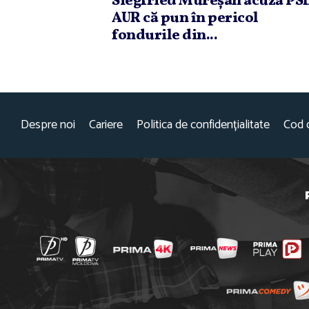
Siegfried Mureşan acuză PSD
AUR că pun în pericol
fondurile din...
Despre noi
Cariere
Politica de confidențialitate
Cod 