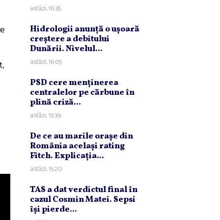
astăzi, 16:35
ţe
Hidrologii anunţă o uşoară
creştere a debitului
Dunării. Nivelul...
astăzi, 16:05
t,
PSD cere menţinerea
centralelor pe cărbune în
plină criză...
astăzi, 15:39
De ce au marile oraşe din
România acelaşi rating
Fitch. Explicaţia...
astăzi, 15:20
TAS a dat verdictul final în
cazul Cosmin Matei. Sepsi
îşi pierde...