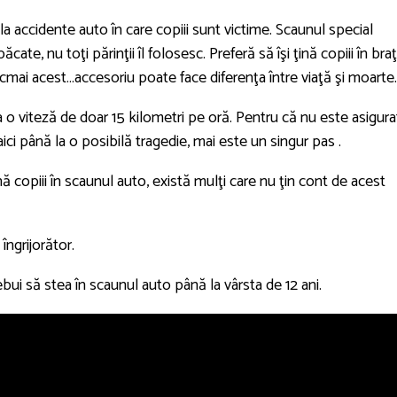
a accidente auto în care copiii sunt victime. Scaunul special
ăcate, nu toţi părinţii îl folosesc. Preferă să îşi ţină copiii în bra
Tocmai acest…accesoriu poate face diferenţa între viaţă şi moarte.
a o viteză de doar 15 kilometri pe oră. Pentru că nu este asigura
 aici până la o posibilă tragedie, mai este un singur pas .
ă copiii în scaunul auto, există mulţi care nu ţin cont de acest
îngrijorător.
ebui să stea în scaunul auto până la vârsta de 12 ani.