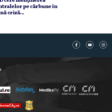
D cere menţinerea
ntralelor pe cărbune în
nă criză...