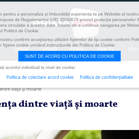
e pentru a personaliza și îmbunătăți experiența ta pe Website-ul nostr
i propuse de Regulamentul (UE) 2016/679 privind protecția persoanelor f
ibera circulație a acestor date. Înainte de a continua navigarea pe Websi
l Politicii de Cookie.
ostru confirmi acceptarea utilizării fişierelor de tip cookie conform Polit
 fişiere cookie urmând instrucțiunile din Politica de Cookie.
Spitale
Școală
Hrană
Live TV
Alte 
SUNT DE ACORD CU POLITICA DE COOKIE
i acordul individual la nivel de cookie:
Politica de colectare acord cookie
Politica de confidențialitate
intre viaţă şi moarte
enţa dintre viaţă şi moarte