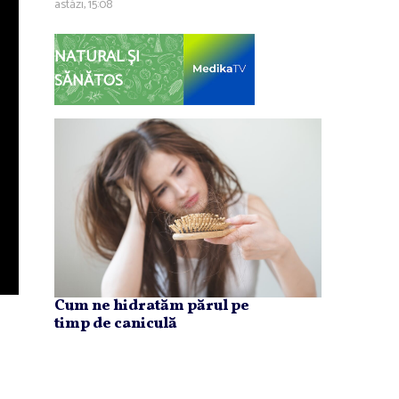
astăzi, 15:08
NATURAL ȘI
SĂNĂTOS
Cum ne hidratăm părul pe
timp de caniculă