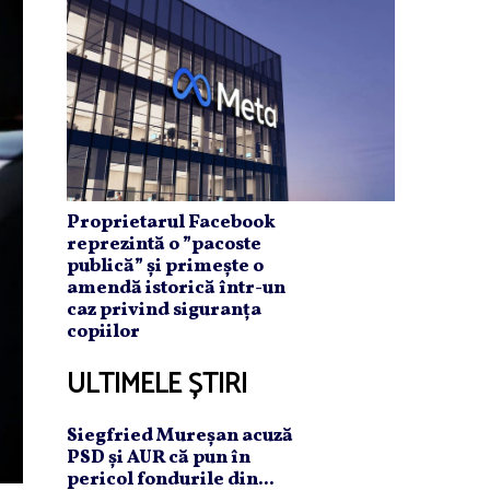
Proprietarul Facebook
reprezintă o ”pacoste
publică” și primește o
amendă istorică într-un
caz privind siguranța
copiilor
ULTIMELE ȘTIRI
Siegfried Mureşan acuză
PSD şi AUR că pun în
pericol fondurile din...