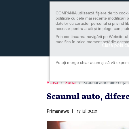
COMPANIA utilizează fişiere de tip cooki
politicile cu cele mai recente modificăr
datelor cu caracter personal și privind l
necesar pentru a citi și înțelege conținutu
Prin continuarea navigării pe Website-ul n
modifica în orice moment setările acestor
Clasa politica
Puteți merge chiar acum și să vă exprimaț
Acasă
Social
Scaunul auto, diferenţa d
Scaunul auto, difer
Primanews
|
17 iul 2021