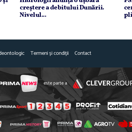
 şi
Hidrologii anunţă o uşoară
PS
creştere a debitului Dunării.
ce
Nivelul...
pli
deontologic
Termeni și condiții
Contact
este parte a