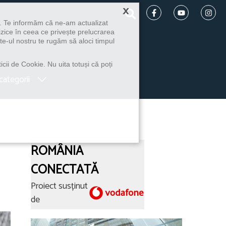
×
u. Te informăm că ne-am actualizat
izice în ceea ce privește prelucrarea
te-ul nostru te rugăm să aloci timpul
icii de Cookie. Nu uita totuși că poți
categorii
ROMÂNIA
CONECTATĂ
Proiect susținut
de