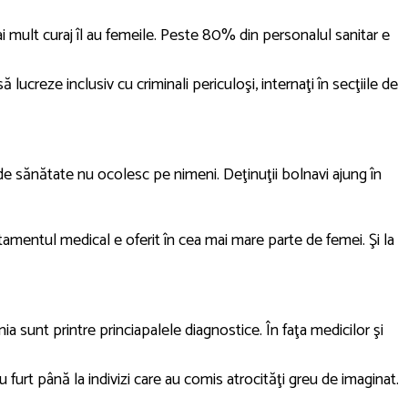
 mult curaj îl au femeile. Peste 80% din personalul sanitar e
ucreze inclusiv cu criminali periculoşi, internaţi în secţiile de
 de sănătate nu ocolesc pe nimeni. Deţinuţii bolnavi ajung în
tamentul medical e oferit în cea mai mare parte de femei. Şi la
ia sunt printre princiapalele diagnostice. În faţa medicilor şi
urt până la indivizi care au comis atrocităţi greu de imaginat.