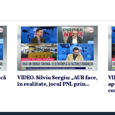
ică
VIDEO. Silviu Sergiu: „AUR face,
VI
în realitate, jocul PNL prin...
ap
co