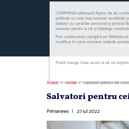
COMPANIA utilizează fişiere de tip cooki
politicile cu cele mai recente modificăr
datelor cu caracter personal și privind l
necesar pentru a citi și înțelege conținutu
Prin continuarea navigării pe Website-ul n
modifica în orice moment setările acestor
Clasa politica
Puteți merge chiar acum și să vă exprimaț
Acasă
Social
Salvatori pentru cei co
Salvatori pentru c
Primanews
|
27 iul 2022