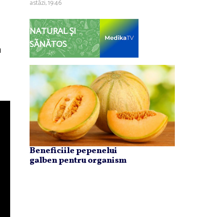
astăzi, 19:46
NATURAL ȘI
SĂNĂTOS
u
Beneficiile pepenelui
galben pentru organism