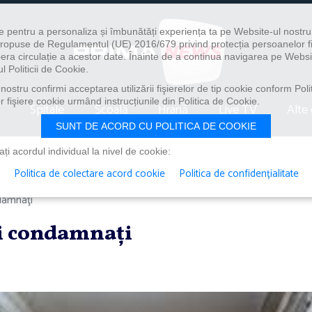
e pentru a personaliza și îmbunătăți experiența ta pe Website-ul nostr
i propuse de Regulamentul (UE) 2016/679 privind protecția persoanelor f
ibera circulație a acestor date. Înainte de a continua navigarea pe Websi
l Politicii de Cookie.
ostru confirmi acceptarea utilizării fişierelor de tip cookie conform Polit
 fişiere cookie urmând instrucțiunile din Politica de Cookie.
Spitale
Școală
Hrană
Live TV
Alte 
SUNT DE ACORD CU POLITICA DE COOKIE
i acordul individual la nivel de cookie:
Politica de colectare acord cookie
Politica de confidențialitate
ndamnaţi
ei condamnaţi