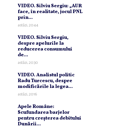
VIDEO. Silviu Sergiu: „AUR
face, în realitate, jocul PNL
prin...
astăzi, 20:44
VIDEO. Silviu Sergiu,
despre apelurile la
reducerea consumului
de...
astăzi, 20:30
VIDEO. Analistul politic
Radu Turcescu, despre
modificările la legea...
astăzi, 20:16
Apele Române:
Scufundarea barjelor
pentru creşterea debitului
Dunării...