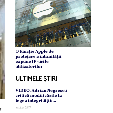
O funcție Apple de
protejare a intimității
expune IP-urile
utilizatorilor
ULTIMELE ȘTIRI
VIDEO. Adrian Negrescu
critică modificările la
legea integrităţii:...
astăzi, 21:17
r