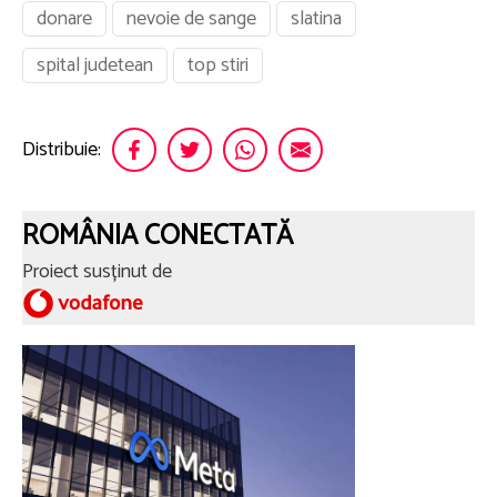
donare
nevoie de sange
slatina
spital judetean
top stiri
Distribuie:
ROMÂNIA CONECTATĂ
Proiect susținut de