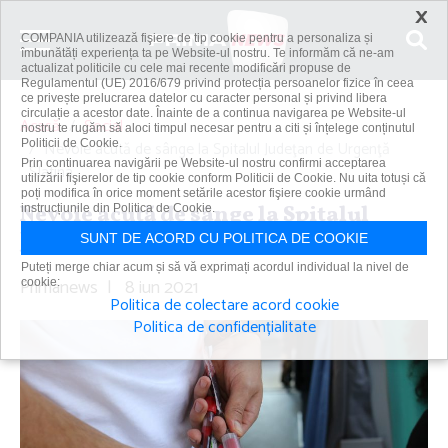
×
COMPANIA utilizează fişiere de tip cookie pentru a personaliza și
îmbunătăți experiența ta pe Website-ul nostru. Te informăm că ne-am
actualizat politicile cu cele mai recente modificări propuse de
Regulamentul (UE) 2016/679 privind protecția persoanelor fizice în ceea
ce privește prelucrarea datelor cu caracter personal și privind libera
circulație a acestor date. Înainte de a continua navigarea pe Website-ul
Acasă
Social
nostru te rugăm să aloci timpul necesar pentru a citi și înțelege conținutul
Politicii de Cookie.
Nevoie acută de sânge la Spitalul Judeţan de Urgenţă
Prin continuarea navigării pe Website-ul nostru confirmi acceptarea
Slatina
utilizării fişierelor de tip cookie conform Politicii de Cookie. Nu uita totuși că
poți modifica în orice moment setările acestor fişiere cookie urmând
Nevoie acută de sânge la Spitalul
instrucțiunile din Politica de Cookie.
Judeţan de Urgenţă Slatina
SUNT DE ACORD CU POLITICA DE COOKIE
Puteți merge chiar acum și să vă exprimați acordul individual la nivel de
Primanews
|
8 iun 2021
cookie:
Politica de colectare acord cookie
Politica de confidențialitate