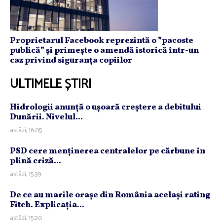
Proprietarul Facebook reprezintă o ”pacoste
publică” și primește o amendă istorică într-un
caz privind siguranța copiilor
ULTIMELE ȘTIRI
Hidrologii anunţă o uşoară creştere a debitului
Dunării. Nivelul...
astăzi, 16:05
PSD cere menţinerea centralelor pe cărbune în
plină criză...
astăzi, 15:39
De ce au marile oraşe din România acelaşi rating
Fitch. Explicaţia...
astăzi, 15:20