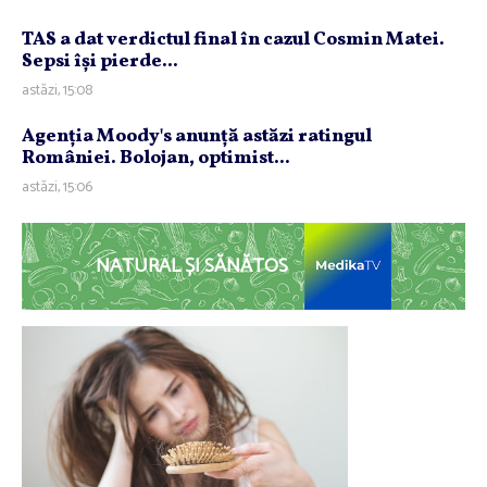
TAS a dat verdictul final în cazul Cosmin Matei.
Sepsi îşi pierde...
astăzi, 15:08
Agenţia Moody's anunţă astăzi ratingul
României. Bolojan, optimist...
astăzi, 15:06
NATURAL ȘI SĂNĂTOS