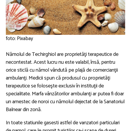
foto: Pixabay
Nămolul de Techirghiol are proprietăţi terapeutice de
necontestat. Acest lucru nu este valabil, însă, pentru
orice sticlă cu nămol vândută pe plajă de comercianţii
ambulanţi. Medicii spun că produsul cu proprietăţi
terapeutice se foloseşte exclusiv în instituţii de
specialitate. Marfa vânzătorilor ambulanţi ar putea fi doar
un amestec de noroi cu nămolul dejectat de la Sanatoriul
Balnear din zonă.
In toate statiunile gasesti astfel de vanzatori particulari
de namol, care le promit turistilor ca-i scapa de dureri