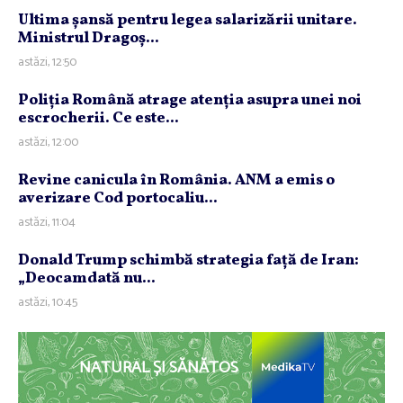
Ultima şansă pentru legea salarizării unitare.
Ministrul Dragoş...
astăzi, 12:50
Poliţia Română atrage atenţia asupra unei noi
escrocherii. Ce este...
astăzi, 12:00
Revine canicula în România. ANM a emis o
averizare Cod portocaliu...
astăzi, 11:04
Donald Trump schimbă strategia faţă de Iran:
„Deocamdată nu...
astăzi, 10:45
NATURAL ȘI SĂNĂTOS