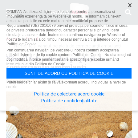
×
COMPANIA utilizează fişiere de tip cookie pentru a personaliza și
îmbunătăți experiența ta pe Website-ul nostru. Te informăm că ne-am
actualizat politicile cu cele mai recente modificări propuse de
Regulamentul (UE) 2016/679 privind protecția persoanelor fizice în ceea
ce privește prelucrarea datelor cu caracter personal și privind libera
circulație a acestor date. Înainte de a continua navigarea pe Website-ul
Acasă
Social
nostru te rugăm să aloci timpul necesar pentru a citi și înțelege conținutul
Politicii de Cookie.
Nămol fals, vândut pe plajă de comercianţii ambulanţi
Prin continuarea navigării pe Website-ul nostru confirmi acceptarea
utilizării fişierelor de tip cookie conform Politicii de Cookie. Nu uita totuși că
Nămol fals, vândut pe plajă de
poți modifica în orice moment setările acestor fişiere cookie urmând
instrucțiunile din Politica de Cookie.
comercianţii ambulanţi
SUNT DE ACORD CU POLITICA DE COOKIE
Primanews
|
3 aug 2023
Puteți merge chiar acum și să vă exprimați acordul individual la nivel de
cookie:
Politica de colectare acord cookie
Politica de confidențialitate