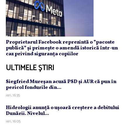
Proprietarul Facebook reprezintă o ”pacoste
publică” și primește o amendă istorică într-un
caz privind siguranța copiilor
ULTIMELE ȘTIRI
Siegfried Mureşan acuză PSD şi AUR că pun în
pericol fondurile din...
ieri, 16:35
Hidrologii anunţă o uşoară creştere a debitului
Dunării. Nivelul...
ieri, 16:05