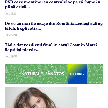
PSD cere menţinerea centralelor pe cărbune în
plină criză...
ieri, 15:39
De ce au marile oraşe din România acelaşi rating
Fitch. Explicaţia...
ieri, 15:20
TAS a dat verdictul final în cazul Cosmin Matei.
Sepsi îşi pierde...
ieri, 15:08
NATURAL ȘI SĂNĂTOS