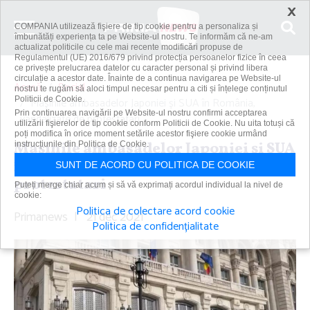
×
COMPANIA utilizează fişiere de tip cookie pentru a personaliza și
îmbunătăți experiența ta pe Website-ul nostru. Te informăm că ne-am
actualizat politicile cu cele mai recente modificări propuse de
Regulamentul (UE) 2016/679 privind protecția persoanelor fizice în ceea
ce privește prelucrarea datelor cu caracter personal și privind libera
circulație a acestor date. Înainte de a continua navigarea pe Website-ul
Acasă
Social
nostru te rugăm să aloci timpul necesar pentru a citi și înțelege conținutul
Politicii de Cookie.
Maşinile ambasadelor Japoniei şi SUA în România,
Prin continuarea navigării pe Website-ul nostru confirmi acceptarea
vandalizate de protestatari
utilizării fişierelor de tip cookie conform Politicii de Cookie. Nu uita totuși că
poți modifica în orice moment setările acestor fişiere cookie urmând
Maşinile ambasadelor Japoniei şi SUA
instrucțiunile din Politica de Cookie.
în România, vandalizate de
SUNT DE ACORD CU POLITICA DE COOKIE
protestatari
Puteți merge chiar acum și să vă exprimați acordul individual la nivel de
cookie:
Politica de colectare acord cookie
Primanews
|
21 dec 2021
Politica de confidențialitate