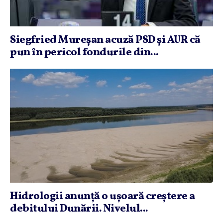
Siegfried Mureşan acuză PSD şi AUR că
pun în pericol fondurile din...
Hidrologii anunţă o uşoară creştere a
debitului Dunării. Nivelul...