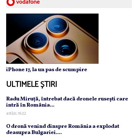
iPhone 17, la un pas de scumpire
ULTIMELE ȘTIRI
Radu Miruţă, întrebat dacă dronele ruseşti care
intră în România...
astăzi, 16:22
O dronă venind dinspre România a explodat
deasupra Bulgariei....