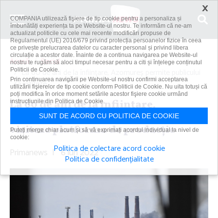
×
COMPANIA utilizează fişiere de tip cookie pentru a personaliza și
îmbunătăți experiența ta pe Website-ul nostru. Te informăm că ne-am
actualizat politicile cu cele mai recente modificări propuse de
Regulamentul (UE) 2016/679 privind protecția persoanelor fizice în ceea
ce privește prelucrarea datelor cu caracter personal și privind libera
circulație a acestor date. Înainte de a continua navigarea pe Website-ul
Acasă
Social
nostru te rugăm să aloci timpul necesar pentru a citi și înțelege conținutul
Politicii de Cookie.
La 60 de ani de la înfiinţare, Azomureş permite publicului
Prin continuarea navigării pe Website-ul nostru confirmi acceptarea
să viziteze...
utilizării fişierelor de tip cookie conform Politicii de Cookie. Nu uita totuși că
poți modifica în orice moment setările acestor fişiere cookie urmând
La 60 de ani de la înfiinţare,
instrucțiunile din Politica de Cookie.
Azomureş permite publicului să
SUNT DE ACORD CU POLITICA DE COOKIE
viziteze platforma de producţie
Puteți merge chiar acum și să vă exprimați acordul individual la nivel de
cookie:
Politica de colectare acord cookie
Primanews
|
6 iun 2022
Politica de confidențialitate