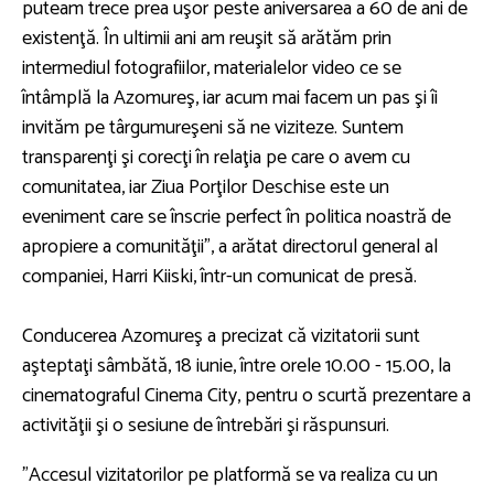
puteam trece prea uşor peste aniversarea a 60 de ani de
existenţă. În ultimii ani am reuşit să arătăm prin
intermediul fotografiilor, materialelor video ce se
întâmplă la Azomureş, iar acum mai facem un pas şi îi
invităm pe târgumureşeni să ne viziteze. Suntem
transparenţi şi corecţi în relaţia pe care o avem cu
comunitatea, iar Ziua Porţilor Deschise este un
eveniment care se înscrie perfect în politica noastră de
apropiere a comunităţii", a arătat directorul general al
companiei, Harri Kiiski, într-un comunicat de presă.
Conducerea Azomureş a precizat că vizitatorii sunt
aşteptaţi sâmbătă, 18 iunie, între orele 10.00 - 15.00, la
cinematograful Cinema City, pentru o scurtă prezentare a
activităţii şi o sesiune de întrebări şi răspunsuri.
"Accesul vizitatorilor pe platformă se va realiza cu un