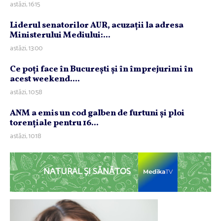
astăzi, 16:15
Liderul senatorilor AUR, acuzaţii la adresa
Ministerului Mediului:...
astăzi, 13:00
Ce poţi face în Bucureşti şi în împrejurimi în
acest weekend....
astăzi, 10:58
ANM a emis un cod galben de furtuni şi ploi
torenţiale pentru 16...
astăzi, 10:18
NATURAL ȘI SĂNĂTOS