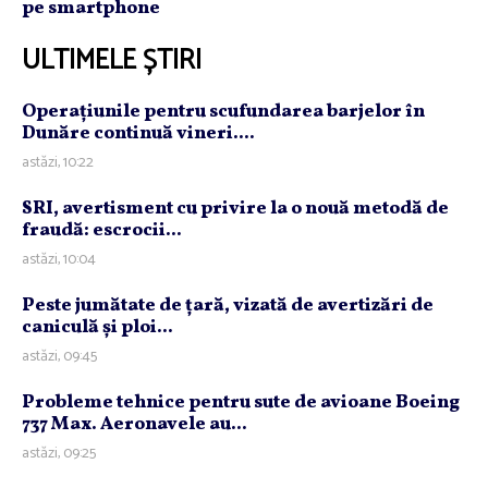
pe smartphone
ULTIMELE ȘTIRI
Operaţiunile pentru scufundarea barjelor în
Dunăre continuă vineri....
astăzi, 10:22
SRI, avertisment cu privire la o nouă metodă de
fraudă: escrocii...
astăzi, 10:04
Peste jumătate de ţară, vizată de avertizări de
caniculă şi ploi...
astăzi, 09:45
Probleme tehnice pentru sute de avioane Boeing
737 Max. Aeronavele au...
astăzi, 09:25