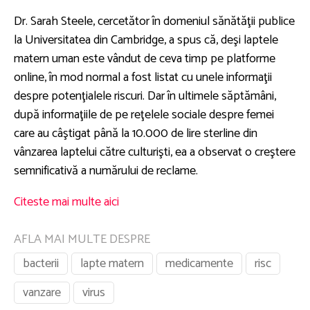
Dr. Sarah Steele, cercetător în domeniul sănătăţii publice
la Universitatea din Cambridge, a spus că, deşi laptele
matern uman este vândut de ceva timp pe platforme
online, în mod normal a fost listat cu unele informaţii
despre potenţialele riscuri. Dar în ultimele săptămâni,
după informaţiile de pe reţelele sociale despre femei
care au câştigat până la 10.000 de lire sterline din
vânzarea laptelui către culturişti, ea a observat o creştere
semnificativă a numărului de reclame.
Citeste mai multe aici
AFLA MAI MULTE DESPRE
bacterii
lapte matern
medicamente
risc
vanzare
virus