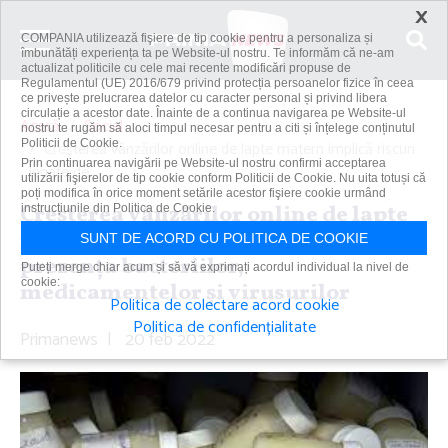
×
COMPANIA utilizează fişiere de tip cookie pentru a personaliza și
îmbunătăți experiența ta pe Website-ul nostru. Te informăm că ne-am
actualizat politicile cu cele mai recente modificări propuse de
Regulamentul (UE) 2016/679 privind protecția persoanelor fizice în ceea
ce privește prelucrarea datelor cu caracter personal și privind libera
circulație a acestor date. Înainte de a continua navigarea pe Website-ul
Acasă
Social
nostru te rugăm să aloci timpul necesar pentru a citi și înțelege conținutul
Politicii de Cookie.
Creşterea vânzărilor online de lapte matern implică riscuri
Prin continuarea navigării pe Website-ul nostru confirmi acceptarea
legate de...
utilizării fişierelor de tip cookie conform Politicii de Cookie. Nu uita totuși că
poți modifica în orice moment setările acestor fişiere cookie urmând
Creşterea vânzărilor online de lapte
instrucțiunile din Politica de Cookie.
matern implică riscuri legate de
SUNT DE ACORD CU POLITICA DE COOKIE
prezenţa bacteriilor,
Puteți merge chiar acum și să vă exprimați acordul individual la nivel de
cookie:
medicamentelor şi virusurilor
Politica de colectare acord cookie
Politica de confidențialitate
Primanews
|
20 feb 2022