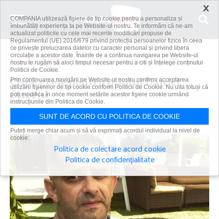
×
COMPANIA utilizează fişiere de tip cookie pentru a personaliza și
îmbunătăți experiența ta pe Website-ul nostru. Te informăm că ne-am
actualizat politicile cu cele mai recente modificări propuse de
Regulamentul (UE) 2016/679 privind protecția persoanelor fizice în ceea
ce privește prelucrarea datelor cu caracter personal și privind libera
circulație a acestor date. Înainte de a continua navigarea pe Website-ul
Acasă
Social
Clipe grele pentru pilotul Daniel Onoriu
nostru te rugăm să aloci timpul necesar pentru a citi și înțelege conținutul
Politicii de Cookie.
Clipe grele pentru pilotul Daniel
Prin continuarea navigării pe Website-ul nostru confirmi acceptarea
utilizării fişierelor de tip cookie conform Politicii de Cookie. Nu uita totuși că
Onoriu
poți modifica în orice moment setările acestor fişiere cookie urmând
instrucțiunile din Politica de Cookie.
Primanews
|
10 aug 2022
SUNT DE ACORD CU POLITICA DE COOKIE
Puteți merge chiar acum și să vă exprimați acordul individual la nivel de
cookie:
Politica de colectare acord cookie
Politica de confidențialitate