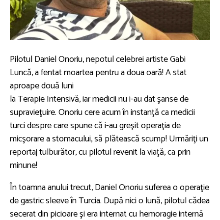
Pilotul Daniel Onoriu, nepotul celebrei artiste Gabi
Luncă, a fentat moartea pentru a doua oară! A stat
aproape două luni
la Terapie Intensivă, iar medicii nu i-au dat şanse de
supravieţuire. Onoriu cere acum în instanţă ca medicii
turci despre care spune că i-au greşit operaţia de
micşorare a stomacului, să plătească scump! Urmăriţi un
reportaj tulburător, cu pilotul revenit la viaţă, ca prin
minune!
În toamna anului trecut, Daniel Onoriu suferea o operaţie
de gastric sleeve în Turcia. După nici o lună, pilotul cădea
secerat din picioare şi era internat cu hemoragie internă