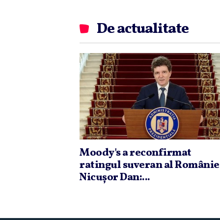
De actualitate
Moody's a reconfirmat
ratingul suveran al Românie
Nicuşor Dan:...