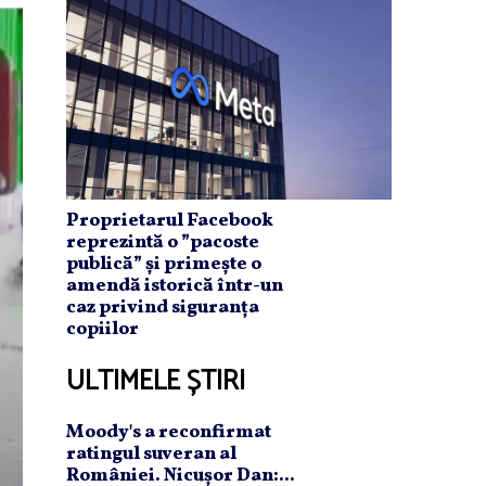
Proprietarul Facebook
reprezintă o ”pacoste
publică” și primește o
amendă istorică într-un
caz privind siguranța
copiilor
ULTIMELE ȘTIRI
Moody's a reconfirmat
ratingul suveran al
României. Nicuşor Dan:...