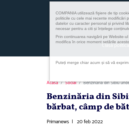
COMPANIA utilizează fişiere de tip cooki
politicile cu cele mai recente modificăr
datelor cu caracter personal și privind l
necesar pentru a citi și înțelege conținutu
Prin continuarea navigării pe Website-ul n
modifica în orice moment setările acestor
Clasa politica
Puteți merge chiar acum și să vă exprimaț
Acasă
Social
Benzinăria din Sibiu unde
Benzinăria din Sibi
bărbat, câmp de băt
Primanews
|
20 feb 2022