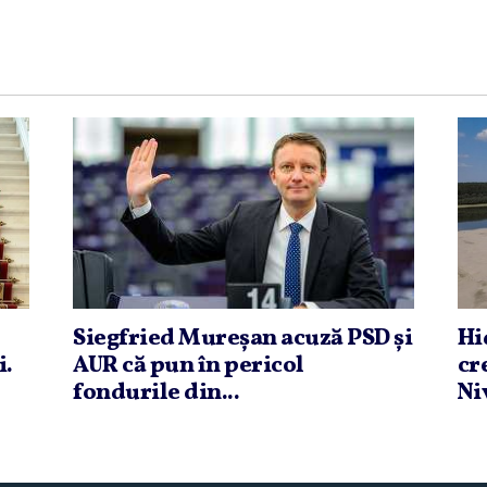
Siegfried Mureşan acuză PSD şi
Hi
i.
AUR că pun în pericol
cr
fondurile din...
Niv