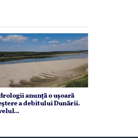
drologii anunţă o uşoară
eştere a debitului Dunării.
elul...