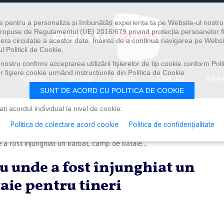
e pentru a personaliza și îmbunătăți experiența ta pe Website-ul nostr
i propuse de Regulamentul (UE) 2016/679 privind protecția persoanelor f
ibera circulație a acestor date. Înainte de a continua navigarea pe Websi
l Politicii de Cookie.
ostru confirmi acceptarea utilizării fişierelor de tip cookie conform Polit
 fişiere cookie urmând instrucțiunile din Politica de Cookie.
Spitale
Școală
Hrană
Live TV
Alte 
SUNT DE ACORD CU POLITICA DE COOKIE
i acordul individual la nivel de cookie:
Politica de colectare acord cookie
Politica de confidențialitate
 a fost înjunghiat un bărbat, câmp de bătaie...
u unde a fost înjunghiat un
aie pentru tineri