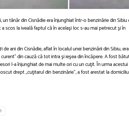
un tânăr din Cisnădie era înjunghiat într-o benzinărie din Sibiu
 a scos la iveală faptul că în acelaşi loc s-au mai petrecut şi în
1 de ani din Cisnădie, aflat în localul unei benzinării din Sibiu, era
 curent” din cauză că tot intra şi ieşea din încăpere. A fost bătu
resori l-a înjunghiat de mai multe ori cu un cuţit. În urma acestui
oscut drept „cuţitarul din benzinărie”, a fost arestat la domiciliu
i