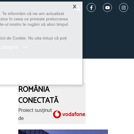
×
u. Te informăm că ne-am actualizat
izice în ceea ce privește prelucrarea
te-ul nostru te rugăm să aloci timpul
icii de Cookie. Nu uita totuși că poți
categorii
ROMÂNIA
CONECTATĂ
Proiect susținut
de