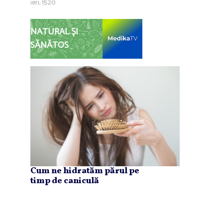
ieri, 15:20
NATURAL ȘI
SĂNĂTOS
Cum ne hidratăm părul pe
timp de caniculă