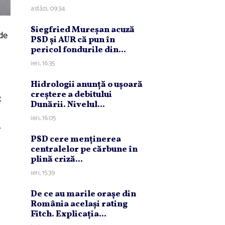
astăzi, 09:34
Siegfried Mureşan acuză
 de
PSD şi AUR că pun în
pericol fondurile din...
ieri, 16:35
Hidrologii anunţă o uşoară
creştere a debitului
t
Dunării. Nivelul...
ieri, 16:05
.
PSD cere menţinerea
centralelor pe cărbune în
plină criză...
ieri, 15:39
De ce au marile oraşe din
România acelaşi rating
Fitch. Explicaţia...