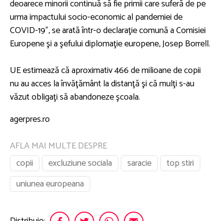
deoarece minorii continuă să fie primii care suferă de pe
urma impactului socio-economic al pandemiei de
COVID-19", se arată într-o declaraţie comună a Comisiei
Europene şi a şefului diplomaţie europene, Josep Borrell.
UE estimează că aproximativ 466 de milioane de copii
nu au acces la învăţământ la distanţă şi că mulţi s-au
văzut obligaţi să abandoneze şcoala.
agerpres.ro
AFLA MAI MULTE DESPRE
copii
excluziune sociala
saracie
top stiri
uniunea europeana