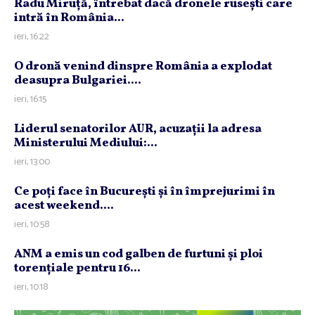
Radu Miruţă, întrebat dacă dronele ruseşti care
intră în România...
ieri, 16:22
O dronă venind dinspre România a explodat
deasupra Bulgariei....
ieri, 16:15
Liderul senatorilor AUR, acuzaţii la adresa
Ministerului Mediului:...
ieri, 13:00
Ce poţi face în Bucureşti şi în împrejurimi în
acest weekend....
ieri, 10:58
ANM a emis un cod galben de furtuni şi ploi
torenţiale pentru 16...
ieri, 10:18