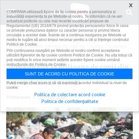
×
COMPANIA utilizează fişiere de tip cookie pentru a personaliza și
îmbunătăți experiența ta pe Website-ul nostru. Te informăm că ne-am
actualizat politicile cu cele mai recente modificări propuse de
Regulamentul (UE) 2016/679 privind protecția persoanelor fizice în ceea
ce privește prelucrarea datelor cu caracter personal și privind libera
circulație a acestor date. Înainte de a continua navigarea pe Website-ul
Acasă
Social
nostru te rugăm să aloci timpul necesar pentru a citi și înțelege conținutul
Politicii de Cookie.
Aproximativ 18 milioane de copii din Uniunea Europeană
Prin continuarea navigării pe Website-ul nostru confirmi acceptarea
suferă de sărăcie...
utilizării fişierelor de tip cookie conform Politicii de Cookie. Nu uita totuși că
poți modifica în orice moment setările acestor fişiere cookie urmând
Aproximativ 18 milioane de copii din
instrucțiunile din Politica de Cookie.
Uniunea Europeană suferă de sărăcie
SUNT DE ACORD CU POLITICA DE COOKIE
sau excluziune socială
Puteți merge chiar acum și să vă exprimați acordul individual la nivel de
cookie:
Politica de colectare acord cookie
Primanews
|
20 nov 2021
Politica de confidențialitate