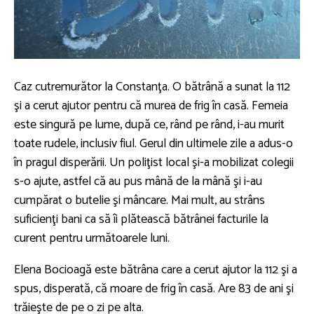
Caz cutremurător la Constanţa. O bătrână a sunat la 112
şi a cerut ajutor pentru că murea de frig în casă. Femeia
este singură pe lume, după ce, rând pe rând, i-au murit
toate rudele, inclusiv fiul. Gerul din ultimele zile a adus-o
în pragul disperării. Un poliţist local şi-a mobilizat colegii
s-o ajute, astfel că au pus mână de la mână şi i-au
cumpărat o butelie şi mâncare. Mai mult, au strâns
suficienţi bani ca să îi plătească bătrânei facturile la
curent pentru următoarele luni.
Elena Bocioagă este bătrâna care a cerut ajutor la 112 şi a
spus, disperată, că moare de frig în casă. Are 83 de ani şi
trăieşte de pe o zi pe alta.