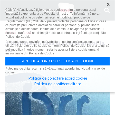
×
COMPANIA utilizează fişiere de tip cookie pentru a personaliza și
îmbunătăți experiența ta pe Website-ul nostru. Te informăm că ne-am
actualizat politicile cu cele mai recente modificări propuse de
Regulamentul (UE) 2016/679 privind protecția persoanelor fizice în ceea
ce privește prelucrarea datelor cu caracter personal și privind libera
circulație a acestor date. Înainte de a continua navigarea pe Website-ul
Acasă
Social
A îngheţat în casă şi a cerut ajutor la 112
nostru te rugăm să aloci timpul necesar pentru a citi și înțelege conținutul
Politicii de Cookie.
A îngheţat în casă şi a cerut ajutor la
Prin continuarea navigării pe Website-ul nostru confirmi acceptarea
utilizării fişierelor de tip cookie conform Politicii de Cookie. Nu uita totuși că
112
poți modifica în orice moment setările acestor fişiere cookie urmând
instrucțiunile din Politica de Cookie.
Primanews
|
31 ian 2023
SUNT DE ACORD CU POLITICA DE COOKIE
Puteți merge chiar acum și să vă exprimați acordul individual la nivel de
cookie:
Politica de colectare acord cookie
Politica de confidențialitate