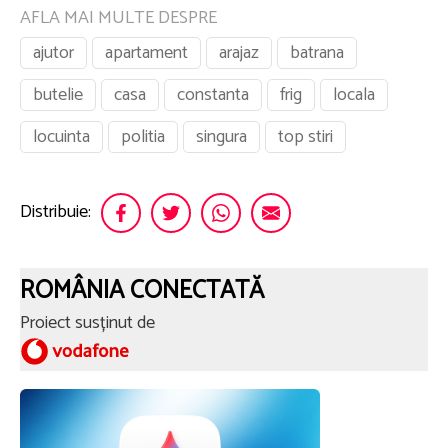
AFLA MAI MULTE DESPRE
ajutor
apartament
arajaz
batrana
butelie
casa
constanta
frig
locala
locuinta
politia
singura
top stiri
Distribuie:
ROMÂNIA CONECTATĂ
Proiect susținut de