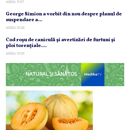
astăzi, 11:07
George Simion a vorbit din nou despre planul de
suspendare a...
astăzi, 10:32
Cod roşu de caniculă şi avertizări de furtuni şi
ploi torenţiale....
astăzi, 10:01
NATURAL ȘI SĂNĂTOS