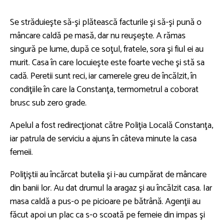
Se străduieşte să-şi plătească facturile şi să-şi pună o
mâncare caldă pe masă, dar nu reuşeşte. A rămas
singură pe lume, după ce soţul, fratele, sora şi fiul ei au
murit. Casa în care locuieşte este foarte veche şi stă sa
cadă. Peretii sunt reci, iar camerele greu de încălzit, în
condiţiile în care la Constanţa, termometrul a coborat
brusc sub zero grade.
Apelul a fost redirecţionat către Poliţia Locală Constanţa,
iar patrula de serviciu a ajuns în câteva minute la casa
femeii.
Poliţiştii au încărcat butelia şi i-au cumpărat de mâncare
din banii lor. Au dat drumul la aragaz şi au încălzit casa. Iar
masa caldă a pus-o pe picioare pe bătrână. Agenţii au
făcut apoi un plac ca s-o scoată pe femeie din impas şi